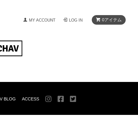
0
アイテム
MY ACCOUNT
LOG IN
V BLOG
ACCESS