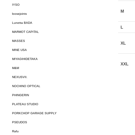
IYSO
loosejoints
Lunetta BADA
MARMOT CAPITAL
MASSES
MINE USA
MIYAGIHIDETAKA
M&M
NEXUSVII.
NOCHINO OPTICAL
PHINGERIN
PLATEAU STUDIO
PORKCHOP GARAGE SUPPLY
PSEUDOS
Rafu