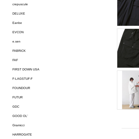
crepuscule
DELUXE
Eanbe
EVCON
e.sen
FABRICK
FAF
FIRST DOWN USA
F-LAGSTUF-F
FOUNDOUR
FUTUR
GDC
GOOD OL'
Gramicci
HARROGATE