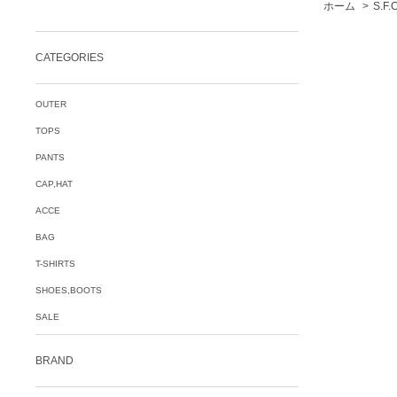
ホーム
>
S.F
CATEGORIES
OUTER
TOPS
PANTS
CAP,HAT
ACCE
BAG
T-SHIRTS
SHOES,BOOTS
SALE
BRAND