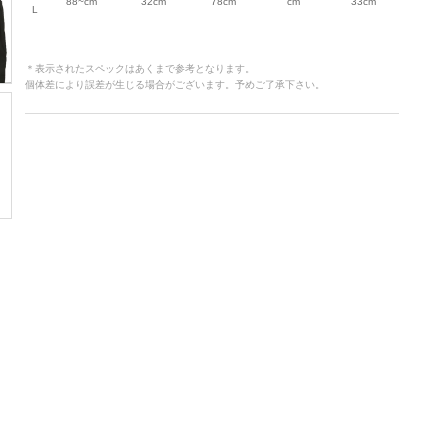
88~cm
32cm
78cm
cm
33cm
L
＊表示されたスペックはあくまで参考となります。
個体差により誤差が生じる場合がございます。予めご了承下さい。