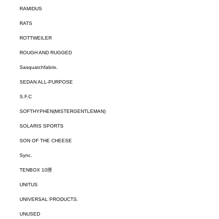
RAMIDUS
RATS
ROTTWEILER
ROUGH AND RUGGED
Sasquatchfabrix.
SEDAN ALL-PURPOSE
S.F.C
SOFTHYPHEN(MISTERGENTLEMAN)
SOLARIS SPORTS
SON OF THE CHEESE
Sync.
TENBOX 10匣
UNITUS
UNIVERSAL PRODUCTS.
UNUSED