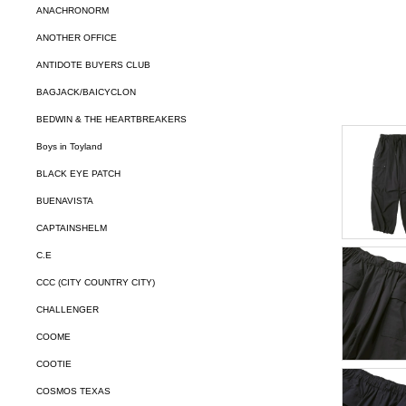
ANACHRONORM
ANOTHER OFFICE
ANTIDOTE BUYERS CLUB
BAGJACK/BAICYCLON
BEDWIN & THE HEARTBREAKERS
Boys in Toyland
BLACK EYE PATCH
BUENAVISTA
CAPTAINSHELM
C.E
CCC (CITY COUNTRY CITY)
CHALLENGER
COOME
COOTIE
COSMOS TEXAS