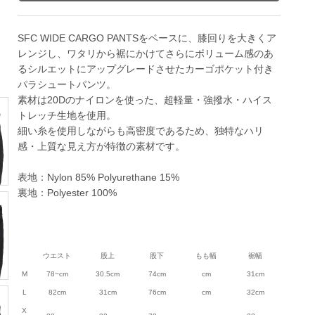
SFC WIDE CARGO PANTSをベースに、膝回りを大きくア
レンジし、ワタリから裾にかけてさらにボリューム感のあ
るシルエットにアップグレードさせたカーゴポケット付き
パラシュートパンツ。
素材は20Dのナイロンを使った、超軽量・強撥水・ハイス
トレッチ生地を使用。
細い糸を使用しながらも高密度であるため、独特なハリ
感・上質な見え方が特徴の素材です。
表地：Nylon 85% Polyurethane 15%
裏地：Polyester 100%
ウエスト
股上
股下
もも幅
裾幅
M
78~cm
30.5cm
74cm
cm
31cm
L
82cm
31cm
76cm
cm
32cm
X