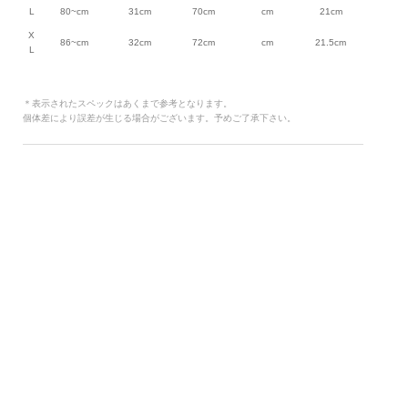
L
80~cm
31cm
70cm
cm
21cm
X
86~cm
32cm
72cm
cm
21.5cm
L
＊表示されたスペックはあくまで参考となります。
個体差により誤差が生じる場合がございます。予めご了承下さい。