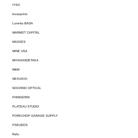
IYSO
loosejoints
Lunetta BADA
MARMOT CAPITAL
MASSES
MINE USA
MIYAGIHIDETAKA
M&M
NEXUSVII.
NOCHINO OPTICAL
PHINGERIN
PLATEAU STUDIO
PORKCHOP GARAGE SUPPLY
PSEUDOS
Rafu