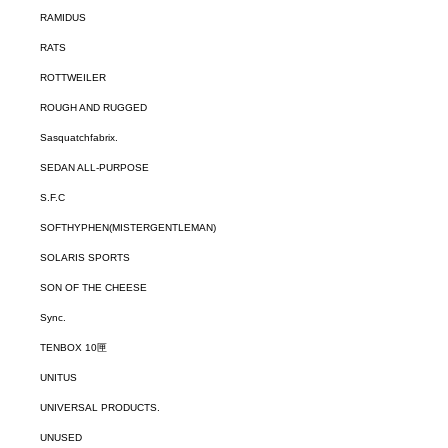
RAMIDUS
RATS
ROTTWEILER
ROUGH AND RUGGED
Sasquatchfabrix.
SEDAN ALL-PURPOSE
S.F.C
SOFTHYPHEN(MISTERGENTLEMAN)
SOLARIS SPORTS
SON OF THE CHEESE
Sync.
TENBOX 10匣
UNITUS
UNIVERSAL PRODUCTS.
UNUSED