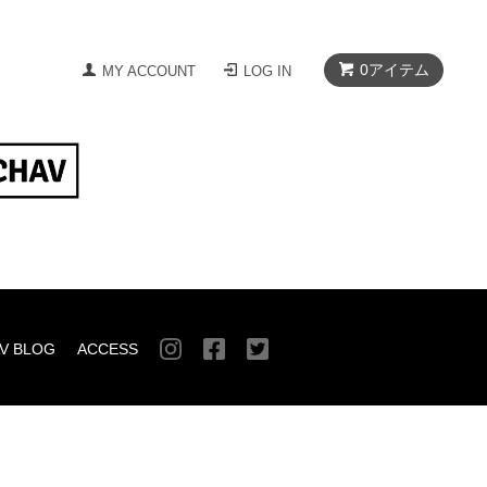
0
アイテム
MY ACCOUNT
LOG IN
V BLOG
ACCESS