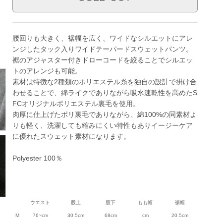
腰回りも大きく、裾幅を広く、ワイドなシルエットにアレ
ンジしたタック入りワイドテーパードスウェットパンツ。
裾のアジャスター付きドローコードを絞ることでシルエッ
トのアレンジも可能。
素材は特徴な2種類のポリエステル糸を独自の設計で掛け合
わせることで、綿ライクでありながら吸水速乾性を高めたS
FCオリジナルポリエステル裏毛を使用。
肉厚に仕上げたポリ裏毛でありながら、綿100%の同素材よ
りも軽く、洗濯しても縮みにくい特性もありイージーケア
に優れたスウェット素材になります。
Polyester 100％
ウエスト
股上
股下
もも幅
裾幅
M
76~cm
30.5cm
68cm
cm
20.5cm