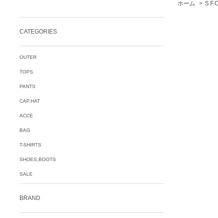
ホーム
>
S.F
CATEGORIES
OUTER
TOPS
PANTS
CAP,HAT
ACCE
BAG
T-SHIRTS
SHOES,BOOTS
SALE
BRAND