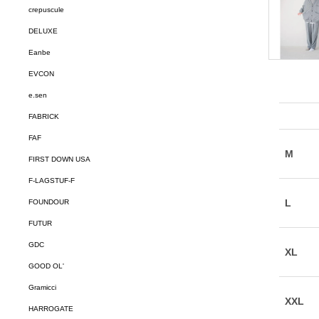
crepuscule
DELUXE
Eanbe
EVCON
e.sen
FABRICK
FAF
FIRST DOWN USA
F-LAGSTUF-F
FOUNDOUR
FUTUR
GDC
GOOD OL'
Gramicci
HARROGATE