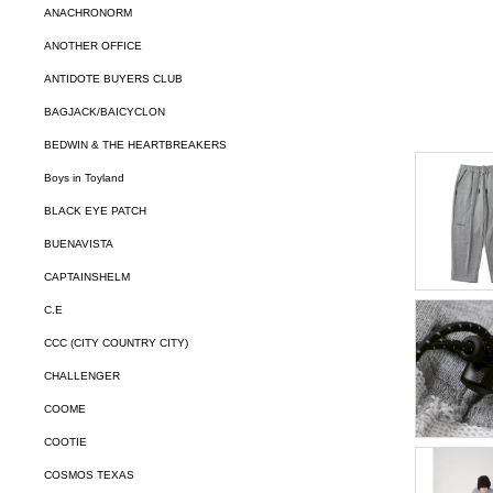
ANACHRONORM
ANOTHER OFFICE
ANTIDOTE BUYERS CLUB
BAGJACK/BAICYCLON
BEDWIN & THE HEARTBREAKERS
Boys in Toyland
BLACK EYE PATCH
BUENAVISTA
CAPTAINSHELM
C.E
CCC (CITY COUNTRY CITY)
CHALLENGER
COOME
COOTIE
COSMOS TEXAS