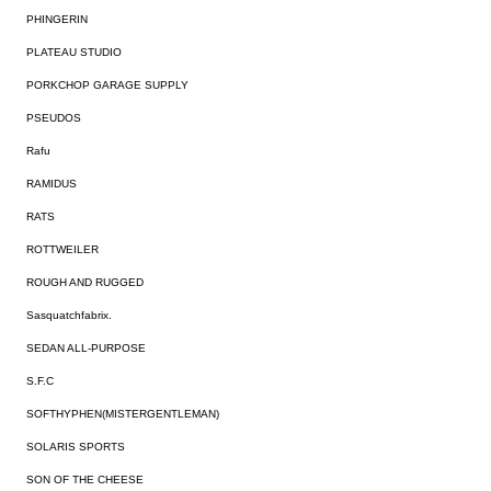
PHINGERIN
PLATEAU STUDIO
PORKCHOP GARAGE SUPPLY
PSEUDOS
Rafu
RAMIDUS
RATS
ROTTWEILER
ROUGH AND RUGGED
Sasquatchfabrix.
SEDAN ALL-PURPOSE
S.F.C
SOFTHYPHEN(MISTERGENTLEMAN)
SOLARIS SPORTS
SON OF THE CHEESE