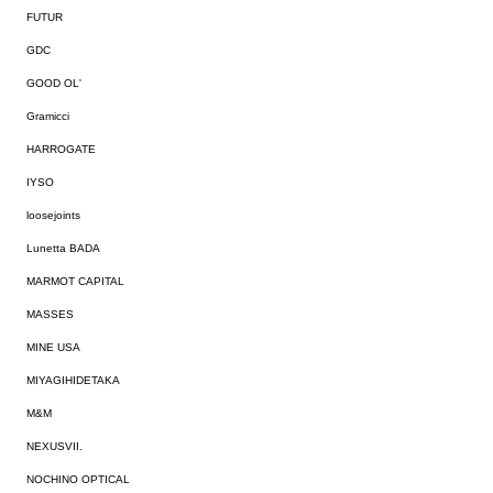
FUTUR
GDC
GOOD OL'
Gramicci
HARROGATE
IYSO
loosejoints
Lunetta BADA
MARMOT CAPITAL
MASSES
MINE USA
MIYAGIHIDETAKA
M&M
NEXUSVII.
NOCHINO OPTICAL