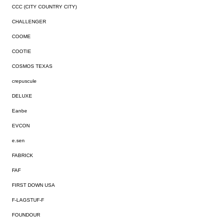
CCC (CITY COUNTRY CITY)
CHALLENGER
COOME
COOTIE
COSMOS TEXAS
crepuscule
DELUXE
Eanbe
EVCON
e.sen
FABRICK
FAF
FIRST DOWN USA
F-LAGSTUF-F
FOUNDOUR