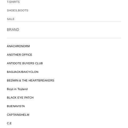
T-SHIRTS
SHOES,BOOTS
SALE
BRAND
ANACHRONORM
ANOTHER OFFICE
ANTIDOTE BUYERS CLUB
BAGJACK/BAICYCLON
BEDWIN & THE HEARTBREAKERS
Boys in Toyland
BLACK EYE PATCH
BUENAVISTA
CAPTAINSHELM
C.E