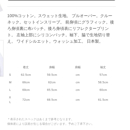
100%コットン。スウェット生地。 プルオーバー。クルー
ネック。セットインスリーブ。 前身頃にグラフィック。後
ろ身頃裏に布パッチ。後ろ身頃表にリフレクタープリン
ト。 左袖上部にシリコンパッチ。袖下、脇で生地切り替
え。 ワイドシルエット。ウォッシュ加工。 日本製。
着丈
身幅
肩幅
袖丈
S
62.5cm
59.5cm
cm
57cm
M
66cm
62cm
cm
58.5cm
L
69cm
65.5cm
cm
60cm
X
72cm
68.5cm
cm
61.5cm
L
＊表示されたスペックはあくまで参考となります。
個体差により誤差が生じる場合がございます。予めご了承下さい。