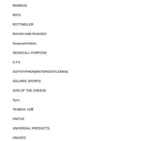
RAMIDUS
RATS
ROTTWEILER
ROUGH AND RUGGED
Sasquatchfabrix.
SEDAN ALL-PURPOSE
S.F.C
SOFTHYPHEN(MISTERGENTLEMAN)
SOLARIS SPORTS
SON OF THE CHEESE
Sync.
TENBOX 10匣
UNITUS
UNIVERSAL PRODUCTS.
UNUSED