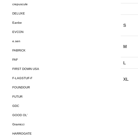
crepuscule
DELUXE
Eanbe
EVCON
e.sen
FABRICK
FAF
FIRST DOWN USA
F-LAGSTUF-F
FOUNDOUR
FUTUR
GDC
GOOD OL'
Gramicci
HARROGATE