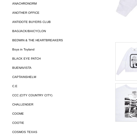
ANACHRONORM
ANOTHER OFFICE
ANTIDOTE BUYERS CLUB
BAGJACK/BAICYCLON
BEDWIN & THE HEARTBREAKERS
Boys in Toyland
BLACK EYE PATCH
BUENAVISTA
CAPTAINSHELM
C.E
CCC (CITY COUNTRY CITY)
CHALLENGER
COOME
COOTIE
COSMOS TEXAS