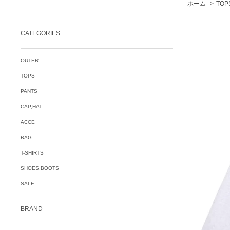
ホーム
>
TOP
CATEGORIES
OUTER
TOPS
PANTS
CAP,HAT
ACCE
BAG
T-SHIRTS
SHOES,BOOTS
SALE
BRAND