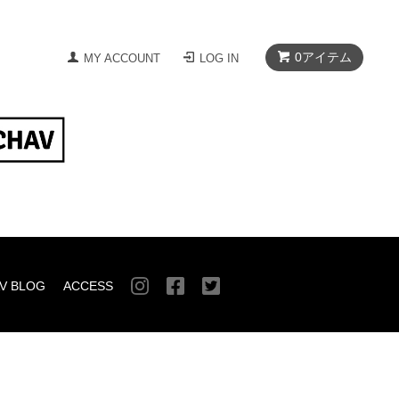
0
アイテム
MY ACCOUNT
LOG IN
V BLOG
ACCESS