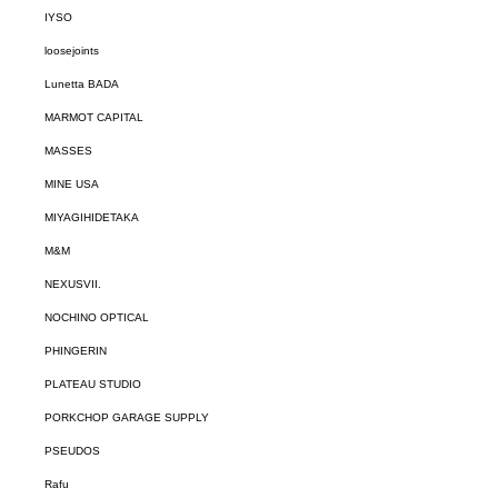
IYSO
loosejoints
Lunetta BADA
MARMOT CAPITAL
MASSES
MINE USA
MIYAGIHIDETAKA
M&M
NEXUSVII.
NOCHINO OPTICAL
PHINGERIN
PLATEAU STUDIO
PORKCHOP GARAGE SUPPLY
PSEUDOS
Rafu