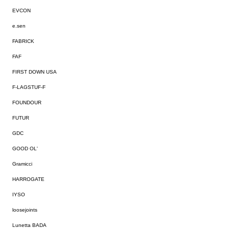
EVCON
e.sen
FABRICK
FAF
FIRST DOWN USA
F-LAGSTUF-F
FOUNDOUR
FUTUR
GDC
GOOD OL'
Gramicci
HARROGATE
IYSO
loosejoints
Lunetta BADA