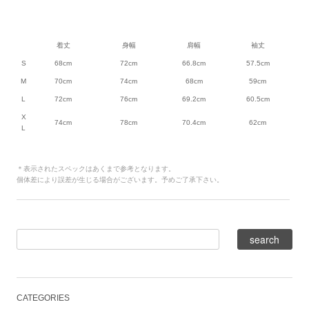
着丈
身幅
肩幅
袖丈
S
68cm
72cm
66.8cm
57.5cm
M
70cm
74cm
68cm
59cm
L
72cm
76cm
69.2cm
60.5cm
X
74cm
78cm
70.4cm
62cm
L
＊表示されたスペックはあくまで参考となります。
個体差により誤差が生じる場合がございます。予めご了承下さい。
CATEGORIES