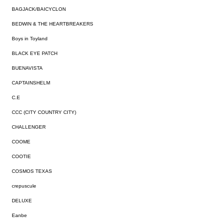
BAGJACK/BAICYCLON
BEDWIN & THE HEARTBREAKERS
Boys in Toyland
BLACK EYE PATCH
BUENAVISTA
CAPTAINSHELM
C.E
CCC (CITY COUNTRY CITY)
CHALLENGER
COOME
COOTIE
COSMOS TEXAS
crepuscule
DELUXE
Eanbe