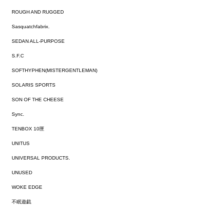
ROUGH AND RUGGED
Sasquatchfabrix.
SEDAN ALL-PURPOSE
S.F.C
SOFTHYPHEN(MISTERGENTLEMAN)
SOLARIS SPORTS
SON OF THE CHEESE
Sync.
TENBOX 10匣
UNITUS
UNIVERSAL PRODUCTS.
UNUSED
WOKE EDGE
不眠遊戯