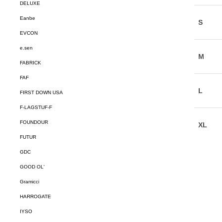
DELUXE
Eanbe
EVCON
e.sen
FABRICK
FAF
FIRST DOWN USA
F-LAGSTUF-F
FOUNDOUR
FUTUR
GDC
GOOD OL'
Gramicci
HARROGATE
IYSO