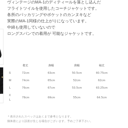
ヴィンテージのMA-1のディティールを落とし込んだ
フライトツイルを使用したコーチジャケットです。
各所のパッカリングやポケットのカンヌキなど
実際のMA-1同様の仕上がりになっています。
中綿も使用していないので
ロングスパンでの着用が 可能なジャケットです。
着丈
身幅
肩幅
袖丈
S
72cm
63cm
50.5cm
60.75cm
M
74cm
65cm
52cm
62cm
L
76cm
67cm
53.5cm
63.25cm
X
78cm
69cm
55cm
64.5cm
L
＊表示されたスペックはあくまで参考となります。
個体差により誤差が生じる場合がございます。予めご了承下さい。