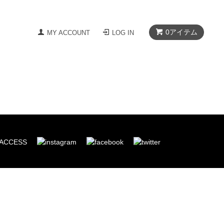
0
アイテム
MY ACCOUNT
LOG IN
ACCESS