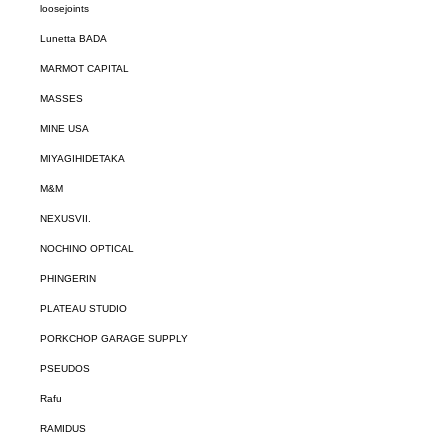
loosejoints
Lunetta BADA
MARMOT CAPITAL
MASSES
MINE USA
MIYAGIHIDETAKA
M&M
NEXUSVII.
NOCHINO OPTICAL
PHINGERIN
PLATEAU STUDIO
PORKCHOP GARAGE SUPPLY
PSEUDOS
Rafu
RAMIDUS