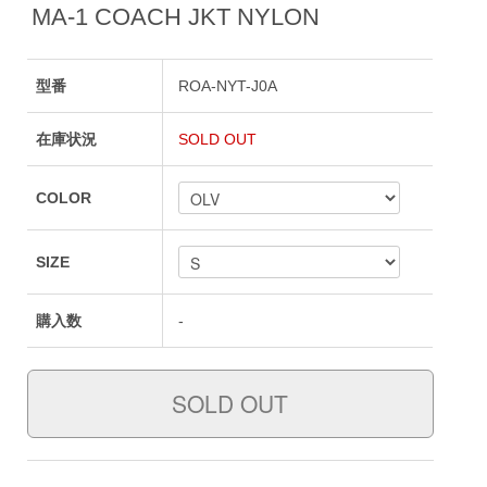
MA-1 COACH JKT NYLON
型番
ROA-NYT-J0A
在庫状況
SOLD OUT
COLOR
SIZE
購入数
-