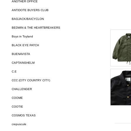
ANOTHER OFFICE
ANTIDOTE BUYERS CLUB
BAGJACK/BAICYCLON
BEDWIN & THE HEARTBREAKERS
Boys in Toyland
BLACK EYE PATCH
BUENAVISTA
CAPTAINSHELM
C.E
CCC (CITY COUNTRY CITY)
CHALLENGER
COOME
COOTIE
COSMOS TEXAS
crepuscule