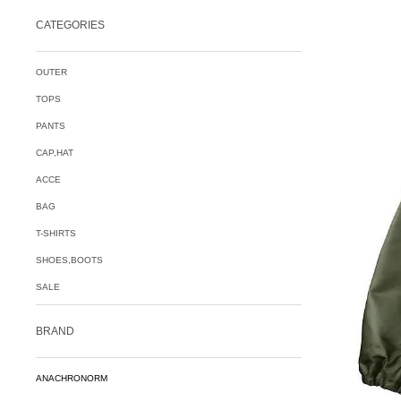
CATEGORIES
OUTER
TOPS
PANTS
CAP,HAT
ACCE
BAG
T-SHIRTS
SHOES,BOOTS
SALE
BRAND
ANACHRONORM