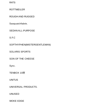
RATS
ROTTWEILER
ROUGH AND RUGGED
Sasquatchfabrix.
SEDAN ALL-PURPOSE
S.F.C
SOFTHYPHEN(MISTERGENTLEMAN)
SOLARIS SPORTS
SON OF THE CHEESE
Sync.
TENBOX 10匣
UNITUS
UNIVERSAL PRODUCTS.
UNUSED
WOKE EDGE