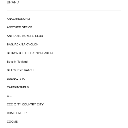
BRAND
ANACHRONORM
ANOTHER OFFICE
ANTIDOTE BUYERS CLUB
BAGJACK/BAICYCLON
BEDWIN & THE HEARTBREAKERS
Boys in Toyland
BLACK EYE PATCH
BUENAVISTA
CAPTAINSHELM
C.E
CCC (CITY COUNTRY CITY)
CHALLENGER
COOME