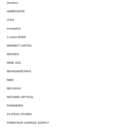
Gramicci
HARROGATE
IYSO
loosejoints
Lunetta BADA
MARMOT CAPITAL
MASSES
MINE USA
MIYAGIHIDETAKA
M&M
NEXUSVII.
NOCHINO OPTICAL
PHINGERIN
PLATEAU STUDIO
PORKCHOP GARAGE SUPPLY