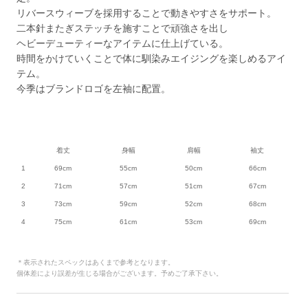
リバースウィーブを採用することで動きやすさをサポート。
二本針またぎステッチを施すことで頑強さを出し
ヘビーデューティーなアイテムに仕上げている。
時間をかけていくことで体に馴染みエイジングを楽しめるアイ
テム。
今季はブランドロゴを左袖に配置。
着丈
身幅
肩幅
袖丈
1
69cm
55cm
50cm
66cm
2
71cm
57cm
51cm
67cm
3
73cm
59cm
52cm
68cm
4
75cm
61cm
53cm
69cm
＊表示されたスペックはあくまで参考となります。
個体差により誤差が生じる場合がございます。予めご了承下さい。