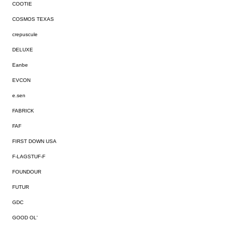
COOTIE
COSMOS TEXAS
crepuscule
DELUXE
Eanbe
EVCON
e.sen
FABRICK
FAF
FIRST DOWN USA
F-LAGSTUF-F
FOUNDOUR
FUTUR
GDC
GOOD OL'