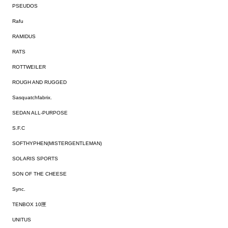
PSEUDOS
Rafu
RAMIDUS
RATS
ROTTWEILER
ROUGH AND RUGGED
Sasquatchfabrix.
SEDAN ALL-PURPOSE
S.F.C
SOFTHYPHEN(MISTERGENTLEMAN)
SOLARIS SPORTS
SON OF THE CHEESE
Sync.
TENBOX 10匣
UNITUS