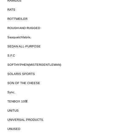
RAMIDUS
RATS
ROTTWEILER
ROUGH AND RUGGED
Sasquatchfabrix.
SEDAN ALL-PURPOSE
S.F.C
SOFTHYPHEN(MISTERGENTLEMAN)
SOLARIS SPORTS
SON OF THE CHEESE
Sync.
TENBOX 10匣
UNITUS
UNIVERSAL PRODUCTS.
UNUSED