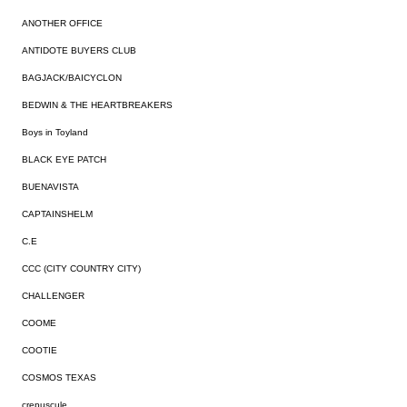
ANOTHER OFFICE
ANTIDOTE BUYERS CLUB
BAGJACK/BAICYCLON
BEDWIN & THE HEARTBREAKERS
Boys in Toyland
BLACK EYE PATCH
BUENAVISTA
CAPTAINSHELM
C.E
CCC (CITY COUNTRY CITY)
CHALLENGER
COOME
COOTIE
COSMOS TEXAS
crepuscule