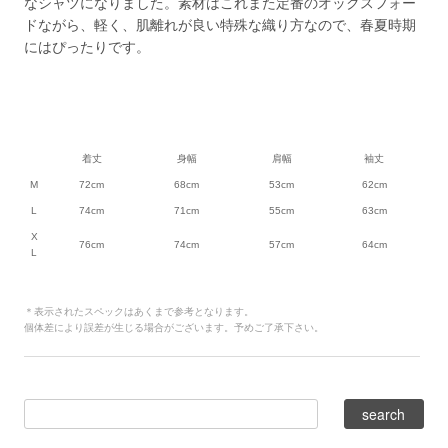
なシャツになりました。素材はこれまた定番のオックスフォー
ドながら、軽く、肌離れが良い特殊な織り方なので、春夏時期
にはぴったりです。
着丈
身幅
肩幅
袖丈
M
72cm
68cm
53cm
62cm
L
74cm
71cm
55cm
63cm
X
76cm
74cm
57cm
64cm
L
＊表示されたスペックはあくまで参考となります。
個体差により誤差が生じる場合がございます。予めご了承下さい。