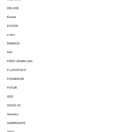
DELUXE
Eanbe
EVCON
e.sen
FABRICK
FAF
FIRST DOWN USA
F-LAGSTUF-F
FOUNDOUR
FUTUR
GDC
GOOD OL'
Gramicci
HARROGATE
IYSO