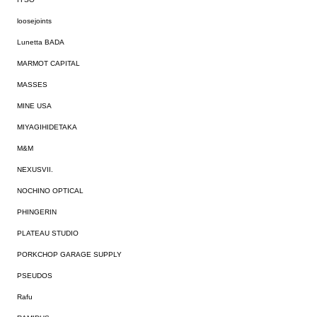
loosejoints
Lunetta BADA
MARMOT CAPITAL
MASSES
MINE USA
MIYAGIHIDETAKA
M&M
NEXUSVII.
NOCHINO OPTICAL
PHINGERIN
PLATEAU STUDIO
PORKCHOP GARAGE SUPPLY
PSEUDOS
Rafu