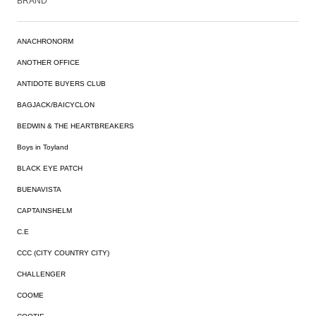
BRAND
ANACHRONORM
ANOTHER OFFICE
ANTIDOTE BUYERS CLUB
BAGJACK/BAICYCLON
BEDWIN & THE HEARTBREAKERS
Boys in Toyland
BLACK EYE PATCH
BUENAVISTA
CAPTAINSHELM
C.E
CCC (CITY COUNTRY CITY)
CHALLENGER
COOME