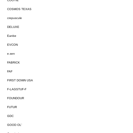
COOTIE
COSMOS TEXAS
crepuscule
DELUXE
Eanbe
EVCON
e.sen
FABRICK
FAF
FIRST DOWN USA
F-LAGSTUF-F
FOUNDOUR
FUTUR
GDC
GOOD OL'