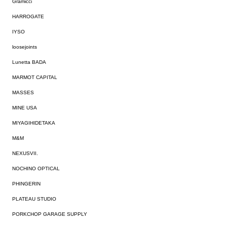
Gramicci
HARROGATE
IYSO
loosejoints
Lunetta BADA
MARMOT CAPITAL
MASSES
MINE USA
MIYAGIHIDETAKA
M&M
NEXUSVII.
NOCHINO OPTICAL
PHINGERIN
PLATEAU STUDIO
PORKCHOP GARAGE SUPPLY