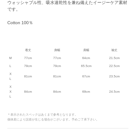
ウォッシャブル性、吸水速乾性を兼ね備えたイージーケア素材
です。
Cotton 100％
着丈
身幅
肩幅
袖丈
M
77cm
77cm
64cm
21.5cm
L
79cm
79cm
65.5cm
22.5cm
X
81cm
81cm
67cm
23.5cm
L
X
X
84cm
84cm
69cm
24.5cm
L
＊表示されたスペックはあくまで参考となります。
個体差により誤差が生じる場合がございます。予めご了承下さい。