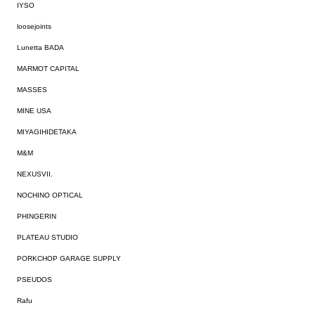
IYSO
loosejoints
Lunetta BADA
MARMOT CAPITAL
MASSES
MINE USA
MIYAGIHIDETAKA
M&M
NEXUSVII.
NOCHINO OPTICAL
PHINGERIN
PLATEAU STUDIO
PORKCHOP GARAGE SUPPLY
PSEUDOS
Rafu