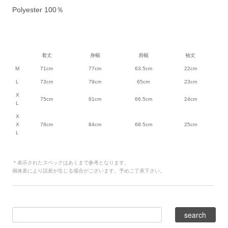
Polyester 100％
着丈
身幅
肩幅
袖丈
M
71cm
77cm
63.5cm
22cm
L
73cm
79cm
65cm
23cm
X
75cm
81cm
66.5cm
24cm
L
X
X
78cm
84cm
68.5cm
25cm
L
＊表示されたスペックはあくまで参考となります。
個体差により誤差が生じる場合がございます。予めご了承下さい。