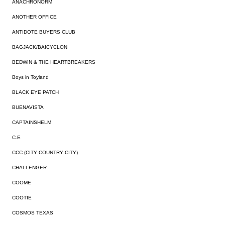
ANACHRONORM
ANOTHER OFFICE
ANTIDOTE BUYERS CLUB
BAGJACK/BAICYCLON
BEDWIN & THE HEARTBREAKERS
Boys in Toyland
BLACK EYE PATCH
BUENAVISTA
CAPTAINSHELM
C.E
CCC (CITY COUNTRY CITY)
CHALLENGER
COOME
COOTIE
COSMOS TEXAS