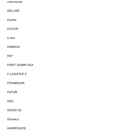
crepuscule
DELUXE
Eanbe
EVCON
e.sen
FABRICK
FAF
FIRST DOWN USA
F-LAGSTUF-F
FOUNDOUR
FUTUR
GDC
GOOD OL'
Gramicci
HARROGATE