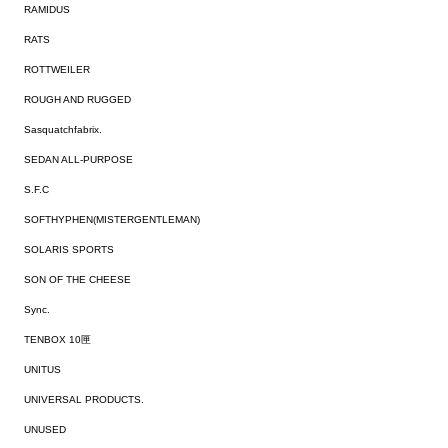
RAMIDUS
RATS
ROTTWEILER
ROUGH AND RUGGED
Sasquatchfabrix.
SEDAN ALL-PURPOSE
S.F.C
SOFTHYPHEN(MISTERGENTLEMAN)
SOLARIS SPORTS
SON OF THE CHEESE
Sync.
TENBOX 10匣
UNITUS
UNIVERSAL PRODUCTS.
UNUSED