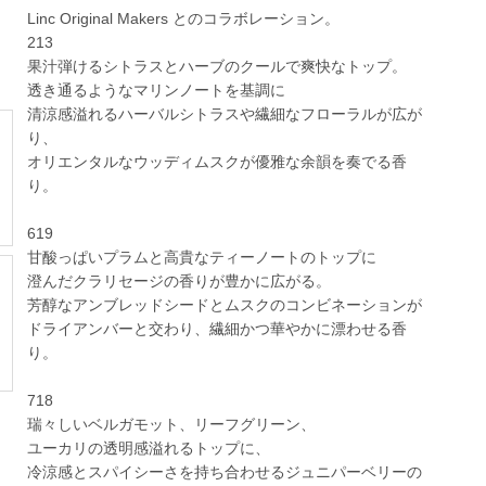
Linc Original Makers とのコラボレーション。
213
果汁弾けるシトラスとハーブのクールで爽快なトップ。
透き通るようなマリンノートを基調に
清涼感溢れるハーバルシトラスや繊細なフローラルが広が
り、
オリエンタルなウッディムスクが優雅な余韻を奏でる香
り。
619
甘酸っぱいプラムと高貴なティーノートのトップに
澄んだクラリセージの香りが豊かに広がる。
芳醇なアンブレッドシードとムスクのコンビネーションが
ドライアンバーと交わり、繊細かつ華やかに漂わせる香
り。
718
瑞々しいベルガモット、リーフグリーン、
ユーカリの透明感溢れるトップに、
冷涼感とスパイシーさを持ち合わせるジュニパーベリーの