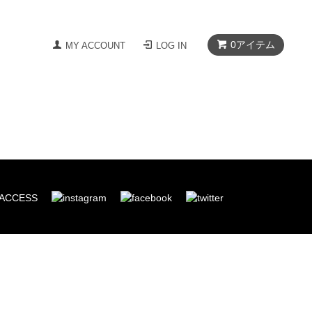
0
アイテム
MY ACCOUNT
LOG IN
ACCESS