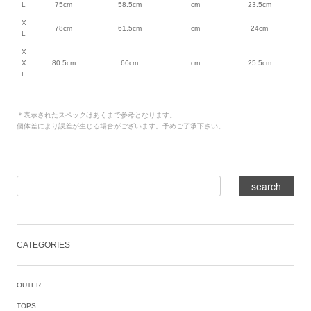
L
75cm
58.5cm
cm
23.5cm
X
78cm
61.5cm
cm
24cm
L
X
X
80.5cm
66cm
cm
25.5cm
L
＊表示されたスペックはあくまで参考となります。
個体差により誤差が生じる場合がございます。予めご了承下さい。
CATEGORIES
OUTER
TOPS