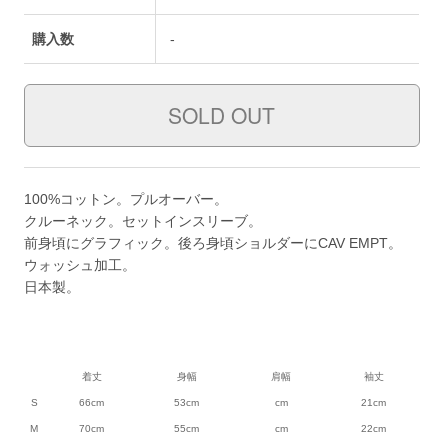
購入数
-
100%コットン。プルオーバー。
クルーネック。セットインスリーブ。
前身頃にグラフィック。後ろ身頃ショルダーにCAV EMPT。
ウォッシュ加工。
日本製。
着丈
身幅
肩幅
袖丈
S
66cm
53cm
cm
21cm
M
70cm
55cm
cm
22cm