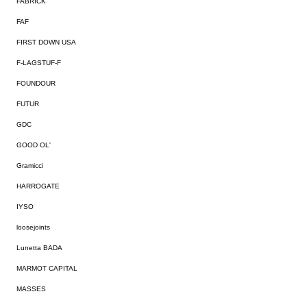
FABRICK
FAF
FIRST DOWN USA
F-LAGSTUF-F
FOUNDOUR
FUTUR
GDC
GOOD OL'
Gramicci
HARROGATE
IYSO
loosejoints
Lunetta BADA
MARMOT CAPITAL
MASSES