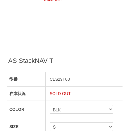
AS StackNAV T
型番
CES29T03
在庫状況
SOLD OUT
COLOR
SIZE