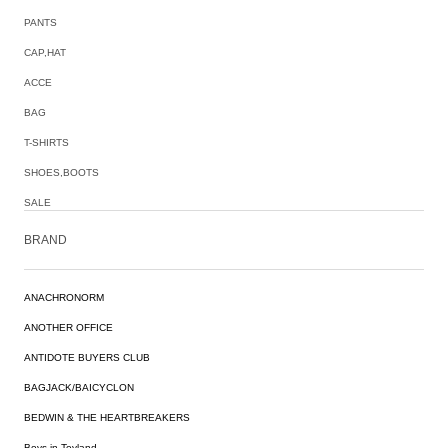
PANTS
CAP,HAT
ACCE
BAG
T-SHIRTS
SHOES,BOOTS
SALE
BRAND
ANACHRONORM
ANOTHER OFFICE
ANTIDOTE BUYERS CLUB
BAGJACK/BAICYCLON
BEDWIN & THE HEARTBREAKERS
Boys in Toyland