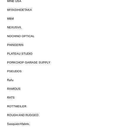
MINE USA
MIYAGIHIDETAKA
M&M
NEXUSVII.
NOCHINO OPTICAL
PHINGERIN
PLATEAU STUDIO
PORKCHOP GARAGE SUPPLY
PSEUDOS
Rafu
RAMIDUS
RATS
ROTTWEILER
ROUGH AND RUGGED
Sasquatchfabrix.