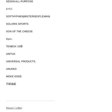
SEDAN ALL-PURPOSE
S.F.C
SOFTHYPHEN(MISTERGENTLEMAN)
SOLARIS SPORTS
SON OF THE CHEESE
Sync.
TENBOX 10匣
UNITUS
UNIVERSAL PRODUCTS.
UNUSED
WOKE EDGE
不眠遊戯
News Letter