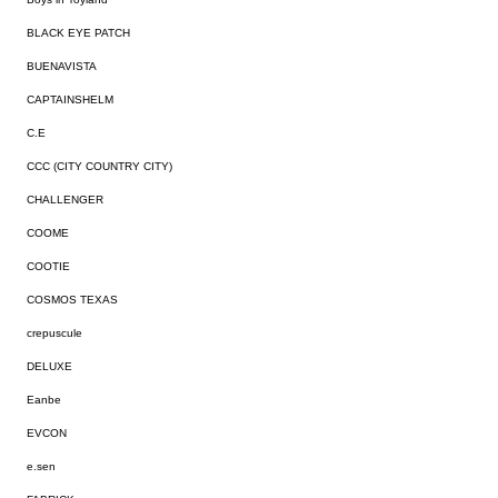
BLACK EYE PATCH
BUENAVISTA
CAPTAINSHELM
C.E
CCC (CITY COUNTRY CITY)
CHALLENGER
COOME
COOTIE
COSMOS TEXAS
crepuscule
DELUXE
Eanbe
EVCON
e.sen