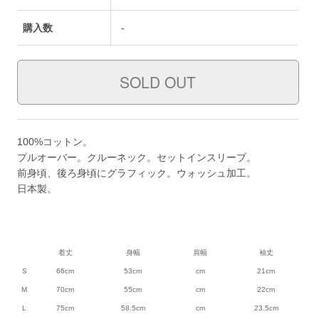
購入数
-
100%コットン。
プルオーバー。クルーネック。セットインスリーブ。
前身頃、後ろ身頃にグラフィック。ウォッシュ加工。
日本製。
着丈
身幅
肩幅
袖丈
S
66cm
53cm
cm
21cm
M
70cm
55cm
cm
22cm
L
75cm
58.5cm
cm
23.5cm