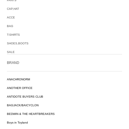
PANTS
CAP,HAT
ACCE
BAG
T-SHIRTS
SHOES,BOOTS
SALE
BRAND
ANACHRONORM
ANOTHER OFFICE
ANTIDOTE BUYERS CLUB
BAGJACK/BAICYCLON
BEDWIN & THE HEARTBREAKERS
Boys in Toyland