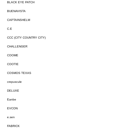
BLACK EYE PATCH
BUENAVISTA
CAPTAINSHELM
C.E
CCC (CITY COUNTRY CITY)
CHALLENGER
COOME
COOTIE
COSMOS TEXAS
crepuscule
DELUXE
Eanbe
EVCON
e.sen
FABRICK