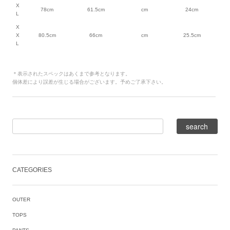
X
78cm
61.5cm
cm
24cm
L
X
X
80.5cm
66cm
cm
25.5cm
L
＊表示されたスペックはあくまで参考となります。
個体差により誤差が生じる場合がございます。予めご了承下さい。
CATEGORIES
OUTER
TOPS