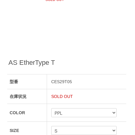
AS EtherType T
型番
CES29T05
在庫状況
SOLD OUT
COLOR
SIZE