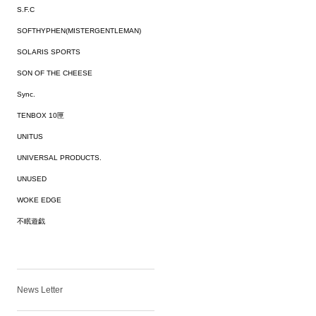
S.F.C
SOFTHYPHEN(MISTERGENTLEMAN)
SOLARIS SPORTS
SON OF THE CHEESE
Sync.
TENBOX 10匣
UNITUS
UNIVERSAL PRODUCTS.
UNUSED
WOKE EDGE
不眠遊戯
News Letter