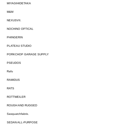
MIYAGIHIDETAKA
M&M
NEXUSVII.
NOCHINO OPTICAL
PHINGERIN
PLATEAU STUDIO
PORKCHOP GARAGE SUPPLY
PSEUDOS
Rafu
RAMIDUS
RATS
ROTTWEILER
ROUGH AND RUGGED
Sasquatchfabrix.
SEDAN ALL-PURPOSE