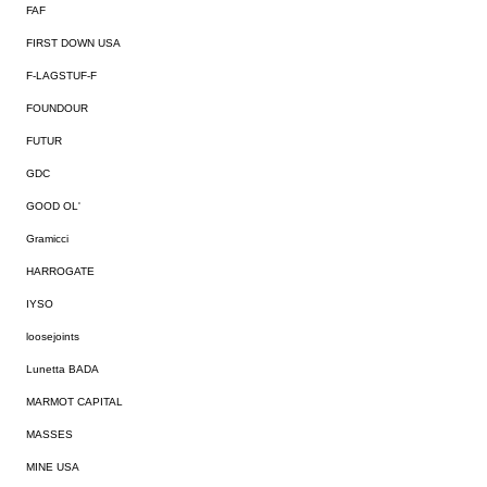
FAF
FIRST DOWN USA
F-LAGSTUF-F
FOUNDOUR
FUTUR
GDC
GOOD OL'
Gramicci
HARROGATE
IYSO
loosejoints
Lunetta BADA
MARMOT CAPITAL
MASSES
MINE USA