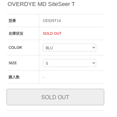
OVERDYE MD SiteSeer T
型番
CES29T14
在庫状況
SOLD OUT
COLOR
SIZE
購入数
-