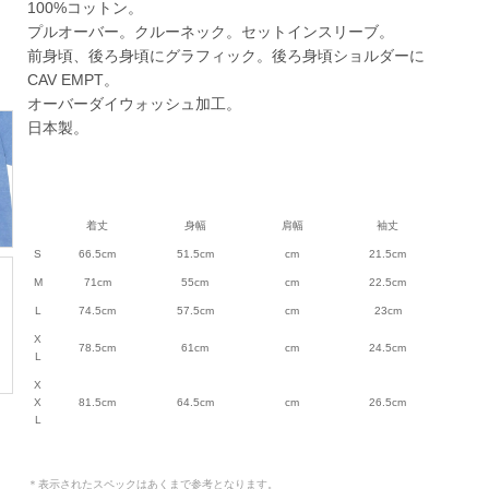
100%コットン。
プルオーバー。クルーネック。セットインスリーブ。
前身頃、後ろ身頃にグラフィック。後ろ身頃ショルダーに
CAV EMPT。
オーバーダイウォッシュ加工。
日本製。
着丈
身幅
肩幅
袖丈
S
66.5cm
51.5cm
cm
21.5cm
M
71cm
55cm
cm
22.5cm
L
74.5cm
57.5cm
cm
23cm
X
78.5cm
61cm
cm
24.5cm
L
X
X
81.5cm
64.5cm
cm
26.5cm
L
＊表示されたスペックはあくまで参考となります。