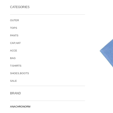
CATEGORIES
OUTER
TOPS
PANTS
CAP,HAT
ACCE
BAG
T-SHIRTS
SHOES,BOOTS
SALE
BRAND
ANACHRONORM