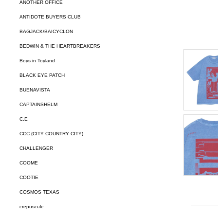
ANOTHER OFFICE
ANTIDOTE BUYERS CLUB
BAGJACK/BAICYCLON
BEDWIN & THE HEARTBREAKERS
Boys in Toyland
BLACK EYE PATCH
BUENAVISTA
CAPTAINSHELM
C.E
CCC (CITY COUNTRY CITY)
CHALLENGER
COOME
COOTIE
COSMOS TEXAS
crepuscule