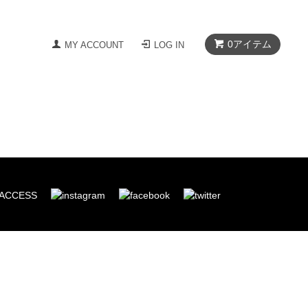
0
アイテム
MY ACCOUNT
LOG IN
ACCESS