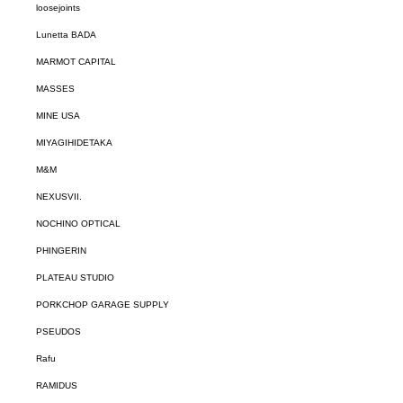
loosejoints
Lunetta BADA
MARMOT CAPITAL
MASSES
MINE USA
MIYAGIHIDETAKA
M&M
NEXUSVII.
NOCHINO OPTICAL
PHINGERIN
PLATEAU STUDIO
PORKCHOP GARAGE SUPPLY
PSEUDOS
Rafu
RAMIDUS