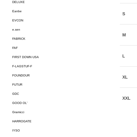
DELUXE
Eanbe
EVCON
e.sen
FABRICK
FAF
FIRST DOWN USA
F-LAGSTUF-F
FOUNDOUR
FUTUR
GDC
GOOD OL'
Gramicci
HARROGATE
IYSO