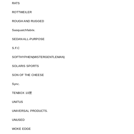
RATS
ROTTWEILER
ROUGH AND RUGGED
Sasquatchfabrix.
SEDAN ALL-PURPOSE
S.F.C
SOFTHYPHEN(MISTERGENTLEMAN)
SOLARIS SPORTS
SON OF THE CHEESE
Sync.
TENBOX 10匣
UNITUS
UNIVERSAL PRODUCTS.
UNUSED
WOKE EDGE