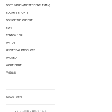
SOFTHYPHEN(MISTERGENTLEMAN)
SOLARIS SPORTS
SON OF THE CHEESE
Sync.
TENBOX 10匣
UNITUS
UNIVERSAL PRODUCTS.
UNUSED
WOKE EDGE
不眠遊戯
News Letter
メルマガ登録・解除はこちら