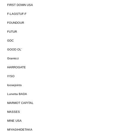
FIRST DOWN USA
F-LAGSTUF-F
FOUNDOUR
FUTUR
GDC
GOOD OL'
Gramicci
HARROGATE
IYSO
loosejoints
Lunetta BADA
MARMOT CAPITAL
MASSES
MINE USA
MIYAGIHIDETAKA