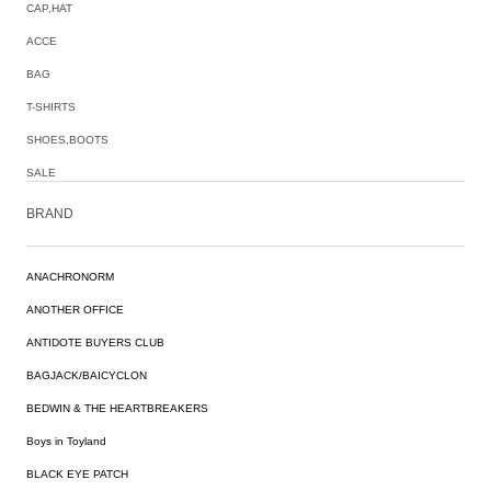
CAP,HAT
ACCE
BAG
T-SHIRTS
SHOES,BOOTS
SALE
BRAND
ANACHRONORM
ANOTHER OFFICE
ANTIDOTE BUYERS CLUB
BAGJACK/BAICYCLON
BEDWIN & THE HEARTBREAKERS
Boys in Toyland
BLACK EYE PATCH