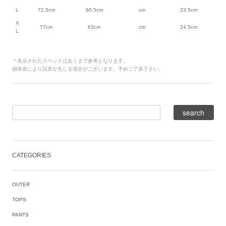
L
72.5cm
60.5cm
cm
23.5cm
X
77cm
63cm
cm
24.5cm
L
＊表示されたスペックはあくまで参考となります。
個体差により誤差が生じる場合がございます。予めご了承下さい。
CATEGORIES
OUTER
TOPS
PANTS