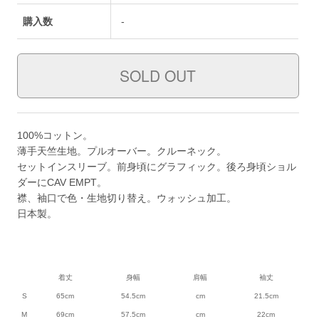
購入数
-
100%コットン。
薄手天竺生地。プルオーバー。クルーネック。
セットインスリーブ。前身頃にグラフィック。後ろ身頃ショル
ダーにCAV EMPT。
襟、袖口で色・生地切り替え。ウォッシュ加工。
日本製。
着丈
身幅
肩幅
袖丈
S
65cm
54.5cm
cm
21.5cm
M
69cm
57.5cm
cm
22cm