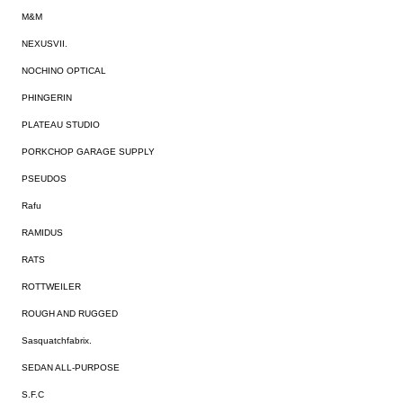
M&M
NEXUSVII.
NOCHINO OPTICAL
PHINGERIN
PLATEAU STUDIO
PORKCHOP GARAGE SUPPLY
PSEUDOS
Rafu
RAMIDUS
RATS
ROTTWEILER
ROUGH AND RUGGED
Sasquatchfabrix.
SEDAN ALL-PURPOSE
S.F.C