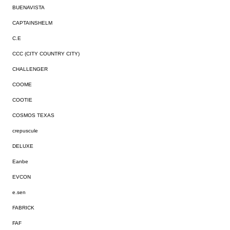
BUENAVISTA
CAPTAINSHELM
C.E
CCC (CITY COUNTRY CITY)
CHALLENGER
COOME
COOTIE
COSMOS TEXAS
crepuscule
DELUXE
Eanbe
EVCON
e.sen
FABRICK
FAF