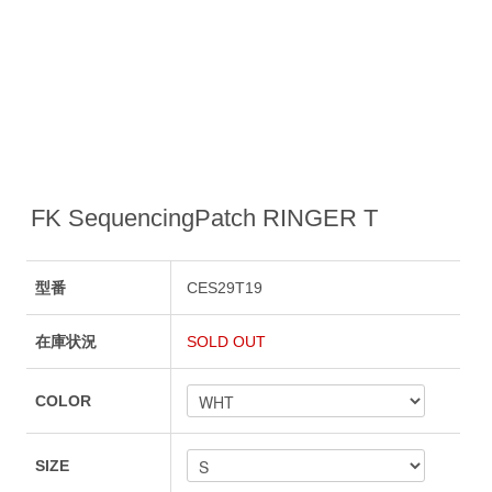
FK SequencingPatch RINGER T
型番
CES29T19
在庫状況
SOLD OUT
COLOR
SIZE