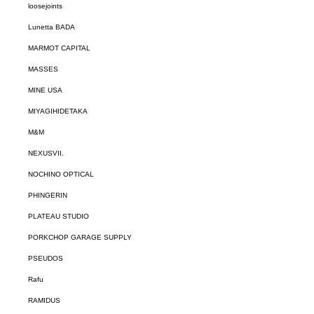
loosejoints
Lunetta BADA
MARMOT CAPITAL
MASSES
MINE USA
MIYAGIHIDETAKA
M&M
NEXUSVII.
NOCHINO OPTICAL
PHINGERIN
PLATEAU STUDIO
PORKCHOP GARAGE SUPPLY
PSEUDOS
Rafu
RAMIDUS