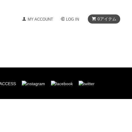
0
アイテム
MY ACCOUNT
LOG IN
ACCESS