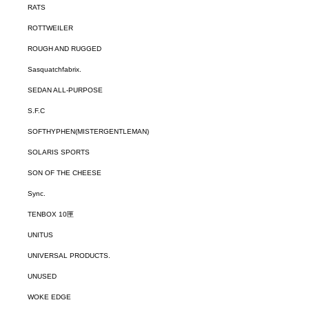
RATS
ROTTWEILER
ROUGH AND RUGGED
Sasquatchfabrix.
SEDAN ALL-PURPOSE
S.F.C
SOFTHYPHEN(MISTERGENTLEMAN)
SOLARIS SPORTS
SON OF THE CHEESE
Sync.
TENBOX 10匣
UNITUS
UNIVERSAL PRODUCTS.
UNUSED
WOKE EDGE