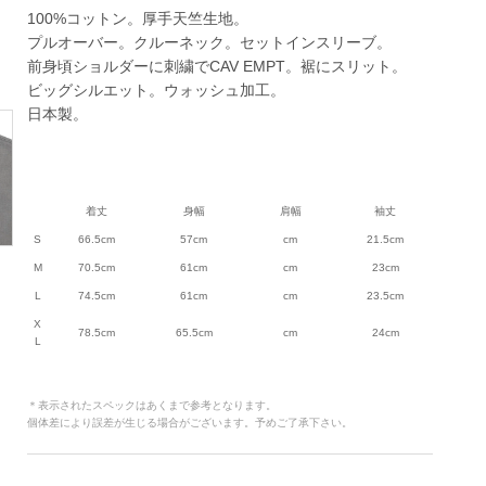
100%コットン。厚手天竺生地。
プルオーバー。クルーネック。セットインスリーブ。
前身頃ショルダーに刺繍でCAV EMPT。裾にスリット。
ビッグシルエット。ウォッシュ加工。
日本製。
着丈
身幅
肩幅
袖丈
S
66.5cm
57cm
cm
21.5cm
M
70.5cm
61cm
cm
23cm
L
74.5cm
61cm
cm
23.5cm
X
78.5cm
65.5cm
cm
24cm
L
＊表示されたスペックはあくまで参考となります。
個体差により誤差が生じる場合がございます。予めご了承下さい。