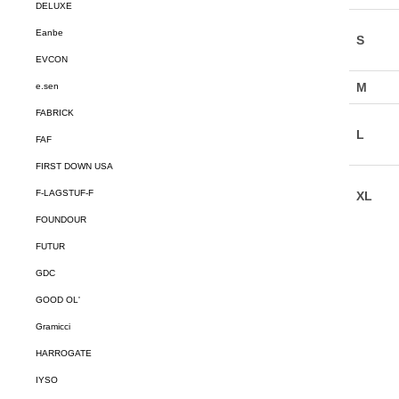
DELUXE
Eanbe
EVCON
e.sen
FABRICK
FAF
FIRST DOWN USA
F-LAGSTUF-F
FOUNDOUR
FUTUR
GDC
GOOD OL'
Gramicci
HARROGATE
IYSO