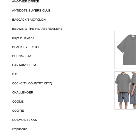
ANOTHER OFFICE
ANTIDOTE BUYERS CLUB
BAGJACK/BAICYCLON
BEDWIN & THE HEARTBREAKERS
Boys in Toyland
BLACK EYE PATCH
BUENAVISTA
CAPTAINSHELM
C.E
CCC (CITY COUNTRY CITY)
CHALLENGER
COOME
COOTIE
COSMOS TEXAS
crepuscule