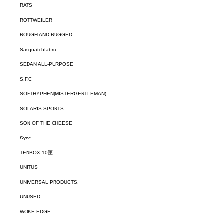
RATS
ROTTWEILER
ROUGH AND RUGGED
Sasquatchfabrix.
SEDAN ALL-PURPOSE
S.F.C
SOFTHYPHEN(MISTERGENTLEMAN)
SOLARIS SPORTS
SON OF THE CHEESE
Sync.
TENBOX 10匣
UNITUS
UNIVERSAL PRODUCTS.
UNUSED
WOKE EDGE