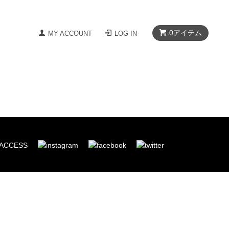
0
アイテム
MY ACCOUNT
LOG IN
ACCESS