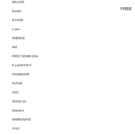
DELUXE
Eanbe
EVCON
e.sen
FABRICK
FAF
FIRST DOWN USA
F-LAGSTUF-F
FOUNDOUR
FUTUR
GDC
GOOD OL'
Gramicci
HARROGATE
IYSO