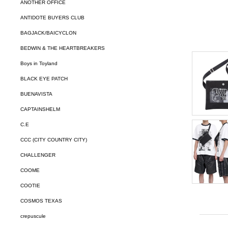
ANOTHER OFFICE
ANTIDOTE BUYERS CLUB
BAGJACK/BAICYCLON
BEDWIN & THE HEARTBREAKERS
Boys in Toyland
BLACK EYE PATCH
BUENAVISTA
CAPTAINSHELM
C.E
CCC (CITY COUNTRY CITY)
CHALLENGER
COOME
COOTIE
COSMOS TEXAS
crepuscule