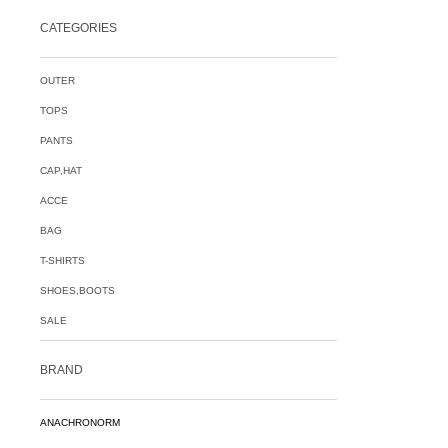
CATEGORIES
OUTER
TOPS
PANTS
CAP,HAT
ACCE
BAG
T-SHIRTS
SHOES,BOOTS
SALE
BRAND
ANACHRONORM