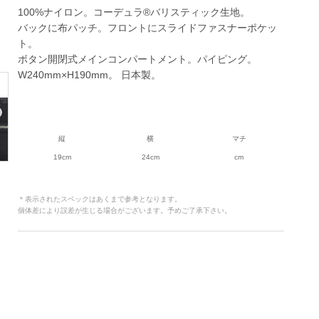
100%ナイロン。コーデュラ®バリスティック生地。
バックに布パッチ。フロントにスライドファスナーポケッ
ト。
ボタン開閉式メインコンパートメント。パイピング。
W240mm×H190mm。 日本製。
縦
横
マチ
19cm
24cm
cm
＊表示されたスペックはあくまで参考となります。
個体差により誤差が生じる場合がございます。予めご了承下さい。