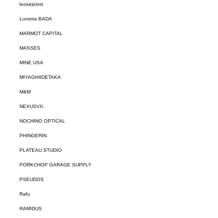
loosejoints
Lunetta BADA
MARMOT CAPITAL
MASSES
MINE USA
MIYAGIHIDETAKA
M&M
NEXUSVII.
NOCHINO OPTICAL
PHINGERIN
PLATEAU STUDIO
PORKCHOP GARAGE SUPPLY
PSEUDOS
Rafu
RAMIDUS