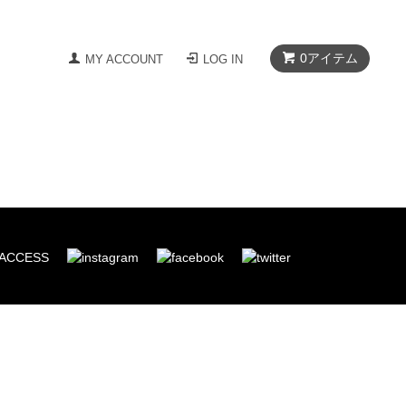
0
アイテム
MY ACCOUNT
LOG IN
ACCESS