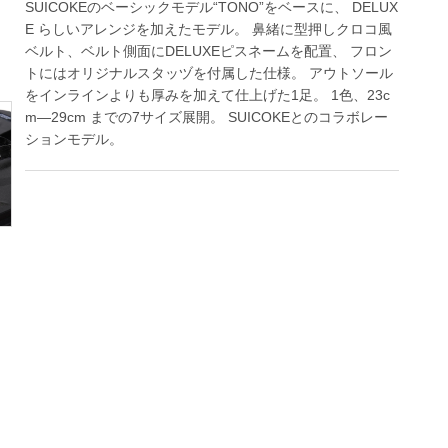
SUICOKEのベーシックモデル“TONO”をベースに、 DELUX
E らしいアレンジを加えたモデル。 鼻緒に型押しクロコ風
ベルト、ベルト側面にDELUXEピスネームを配置、 フロン
トにはオリジナルスタッヅを付属した仕様。 アウトソール
をインラインよりも厚みを加えて仕上げた1足。 1色、23c
m―29cm までの7サイズ展開。 SUICOKEとのコラボレー
ションモデル。