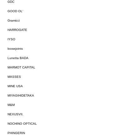
GDC
GOOD OL'
Gramicci
HARROGATE
IYSO
loosejoints
Lunetta BADA
MARMOT CAPITAL
MASSES
MINE USA
MIYAGIHIDETAKA
M&M
NEXUSVII.
NOCHINO OPTICAL
PHINGERIN