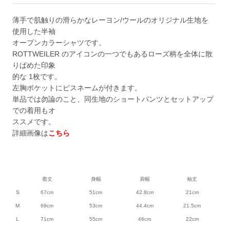
薄手で肌触りの滑らかなレーヨン/ウールのオリジナル生地を
使用した半袖
オープンカラーシャツです。
ROTTWEILER のアイコンの一つでもあるローズ柄を全体に散
りばめた印象
的な 1枚です。
左胸ポケットにピスネームが付きます。
単品では勿論のこと、同生地のショートパンツとセットアップ
での着用もオ
ススメです。
詳細画像は
こちら
着丈
身幅
肩幅
袖丈
S
67cm
51cm
42.8cm
21cm
M
69cm
53cm
44.4cm
21.5cm
L
71cm
55cm
46cm
22cm