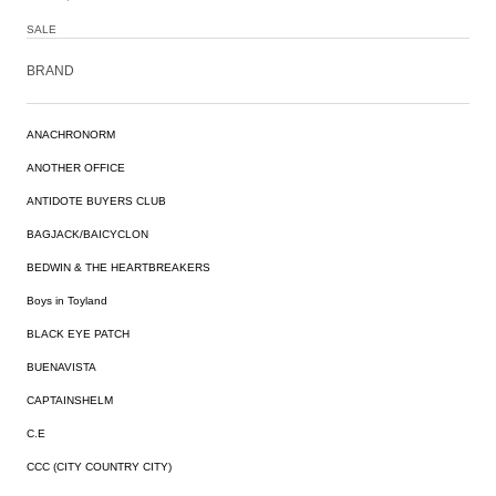
SALE
BRAND
ANACHRONORM
ANOTHER OFFICE
ANTIDOTE BUYERS CLUB
BAGJACK/BAICYCLON
BEDWIN & THE HEARTBREAKERS
Boys in Toyland
BLACK EYE PATCH
BUENAVISTA
CAPTAINSHELM
C.E
CCC (CITY COUNTRY CITY)