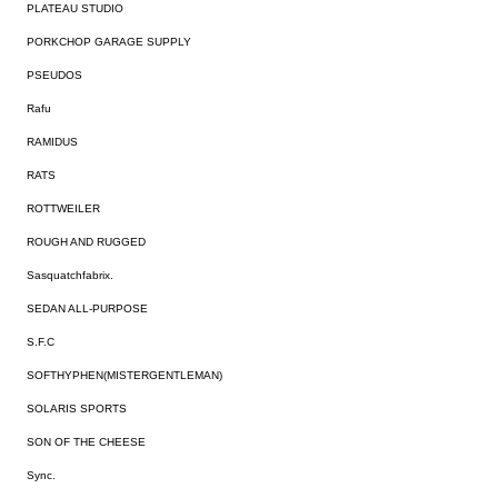
PLATEAU STUDIO
PORKCHOP GARAGE SUPPLY
PSEUDOS
Rafu
RAMIDUS
RATS
ROTTWEILER
ROUGH AND RUGGED
Sasquatchfabrix.
SEDAN ALL-PURPOSE
S.F.C
SOFTHYPHEN(MISTERGENTLEMAN)
SOLARIS SPORTS
SON OF THE CHEESE
Sync.