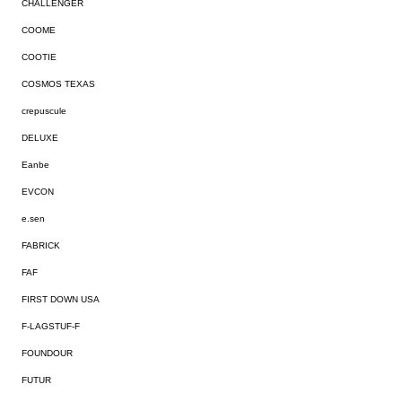
CHALLENGER
COOME
COOTIE
COSMOS TEXAS
crepuscule
DELUXE
Eanbe
EVCON
e.sen
FABRICK
FAF
FIRST DOWN USA
F-LAGSTUF-F
FOUNDOUR
FUTUR