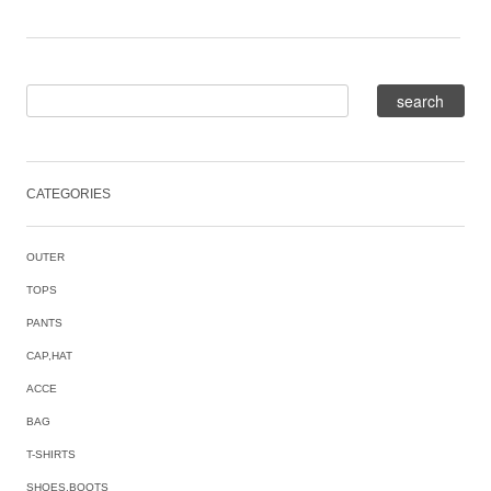
CATEGORIES
OUTER
TOPS
PANTS
CAP,HAT
ACCE
BAG
T-SHIRTS
SHOES,BOOTS