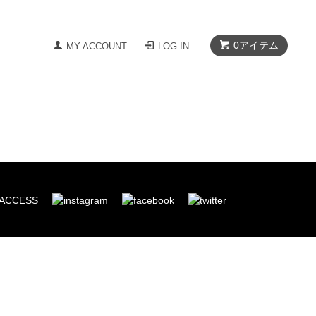
0
アイテム
MY ACCOUNT
LOG IN
ACCESS