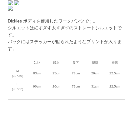
Dickies ボディを使用したワークパンツです。
シルエットは細すぎず太すぎずのストレートシルエットで
す。
バックにはステッカーが貼られたようなプリントが入りま
す。
ｳｴｽﾄ
股上
股下
腿幅
裾幅
M
83cm
25cm
78cm
29cm
22.5cm
(30×30)
L
90cm
26cm
79cm
31cm
22.5cm
(33×32)