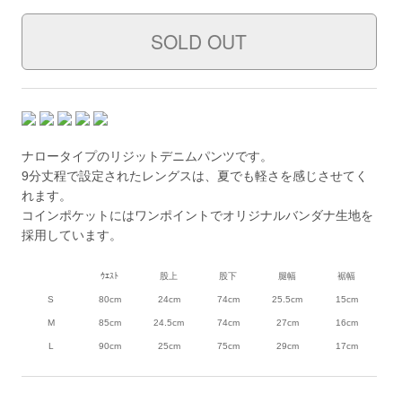
ナロータイプのリジットデニムパンツです。
9分丈程で設定されたレングスは、夏でも軽さを感じさせてく
れます。
コインポケットにはワンポイントでオリジナルバンダナ生地を
採用しています。
ｳｴｽﾄ
股上
股下
腿幅
裾幅
S
80cm
24cm
74cm
25.5cm
15cm
M
85cm
24.5cm
74cm
27cm
16cm
L
90cm
25cm
75cm
29cm
17cm