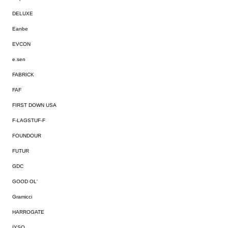
DELUXE
Eanbe
EVCON
e.sen
FABRICK
FAF
FIRST DOWN USA
F-LAGSTUF-F
FOUNDOUR
FUTUR
GDC
GOOD OL'
Gramicci
HARROGATE
IYSO