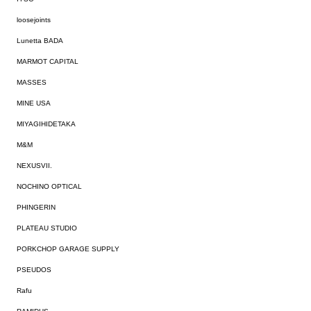
loosejoints
Lunetta BADA
MARMOT CAPITAL
MASSES
MINE USA
MIYAGIHIDETAKA
M&M
NEXUSVII.
NOCHINO OPTICAL
PHINGERIN
PLATEAU STUDIO
PORKCHOP GARAGE SUPPLY
PSEUDOS
Rafu