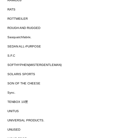
RAMIDUS
RATS
ROTTWEILER
ROUGH AND RUGGED
Sasquatchfabrix.
SEDAN ALL-PURPOSE
S.F.C
SOFTHYPHEN(MISTERGENTLEMAN)
SOLARIS SPORTS
SON OF THE CHEESE
Sync.
TENBOX 10匣
UNITUS
UNIVERSAL PRODUCTS.
UNUSED