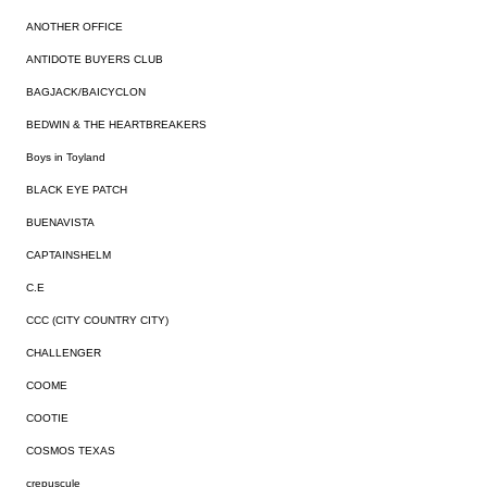
ANOTHER OFFICE
ANTIDOTE BUYERS CLUB
BAGJACK/BAICYCLON
BEDWIN & THE HEARTBREAKERS
Boys in Toyland
BLACK EYE PATCH
BUENAVISTA
CAPTAINSHELM
C.E
CCC (CITY COUNTRY CITY)
CHALLENGER
COOME
COOTIE
COSMOS TEXAS
crepuscule