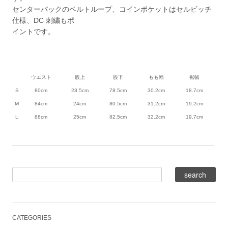
センターバックのベルトループ、コインポケットはセルビッチ
仕様、DC 刺繍もポ
イントです。
ウエスト
股上
股下
もも幅
裾幅
S
80cm
23.5cm
78.5cm
30.2cm
18.7cm
M
84cm
24cm
80.5cm
31.2cm
19.2cm
L
88cm
25cm
82.5cm
32.2cm
19.7cm
CATEGORIES