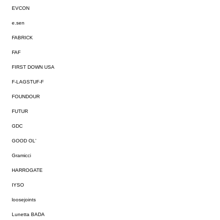
EVCON
e.sen
FABRICK
FAF
FIRST DOWN USA
F-LAGSTUF-F
FOUNDOUR
FUTUR
GDC
GOOD OL'
Gramicci
HARROGATE
IYSO
loosejoints
Lunetta BADA