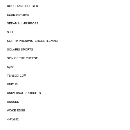
ROUGH AND RUGGED
Sasquatchfabrix.
SEDAN ALL-PURPOSE
S.F.C
SOFTHYPHEN(MISTERGENTLEMAN)
SOLARIS SPORTS
SON OF THE CHEESE
Sync.
TENBOX 10匣
UNITUS
UNIVERSAL PRODUCTS.
UNUSED
WOKE EDGE
不眠遊戯