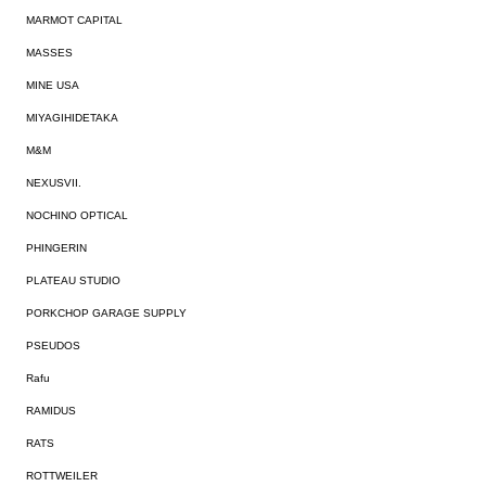
MARMOT CAPITAL
MASSES
MINE USA
MIYAGIHIDETAKA
M&M
NEXUSVII.
NOCHINO OPTICAL
PHINGERIN
PLATEAU STUDIO
PORKCHOP GARAGE SUPPLY
PSEUDOS
Rafu
RAMIDUS
RATS
ROTTWEILER