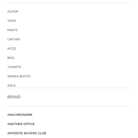
OUTER
TOPS
PANTS
CAP,HAT
ACCE
BAG
T-SHIRTS
SHOES,BOOTS
SALE
BRAND
ANACHRONORM
ANOTHER OFFICE
ANTIDOTE BUYERS CLUB