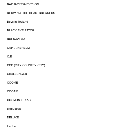
BAGJACK/BAICYCLON
BEDWIN & THE HEARTBREAKERS
Boys in Toyland
BLACK EYE PATCH
BUENAVISTA
CAPTAINSHELM
C.E
CCC (CITY COUNTRY CITY)
CHALLENGER
COOME
COOTIE
COSMOS TEXAS
crepuscule
DELUXE
Eanbe