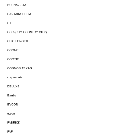
BUENAVISTA
CAPTAINSHELM
C.E
CCC (CITY COUNTRY CITY)
CHALLENGER
COOME
COOTIE
COSMOS TEXAS
crepuscule
DELUXE
Eanbe
EVCON
e.sen
FABRICK
FAF