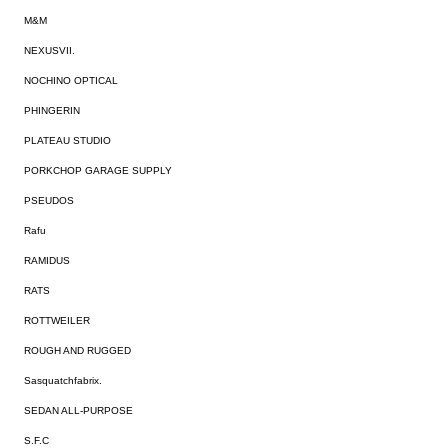
M&M
NEXUSVII.
NOCHINO OPTICAL
PHINGERIN
PLATEAU STUDIO
PORKCHOP GARAGE SUPPLY
PSEUDOS
Rafu
RAMIDUS
RATS
ROTTWEILER
ROUGH AND RUGGED
Sasquatchfabrix.
SEDAN ALL-PURPOSE
S.F.C