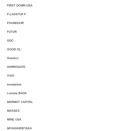
FIRST DOWN USA
F-LAGSTUF-F
FOUNDOUR
FUTUR
GDC
GOOD OL'
Gramicci
HARROGATE
IYSO
loosejoints
Lunetta BADA
MARMOT CAPITAL
MASSES
MINE USA
MIYAGIHIDETAKA