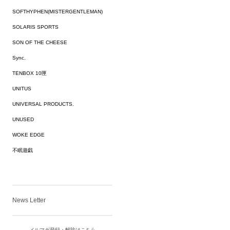
SOFTHYPHEN(MISTERGENTLEMAN)
SOLARIS SPORTS
SON OF THE CHEESE
Sync.
TENBOX 10匣
UNITUS
UNIVERSAL PRODUCTS.
UNUSED
WOKE EDGE
不眠遊戯
News Letter
メルマガ登録・解除はこちら