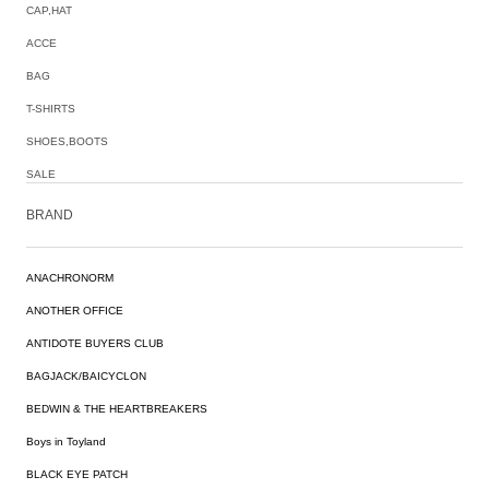
CAP,HAT
ACCE
BAG
T-SHIRTS
SHOES,BOOTS
SALE
BRAND
ANACHRONORM
ANOTHER OFFICE
ANTIDOTE BUYERS CLUB
BAGJACK/BAICYCLON
BEDWIN & THE HEARTBREAKERS
Boys in Toyland
BLACK EYE PATCH