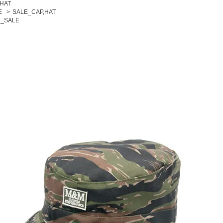
,HAT
E
>
SALE_CAP,HAT
_SALE