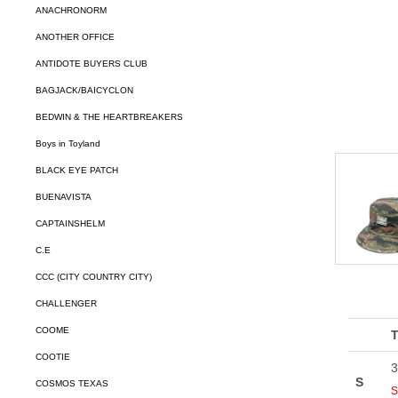
ANACHRONORM
ANOTHER OFFICE
ANTIDOTE BUYERS CLUB
BAGJACK/BAICYCLON
BEDWIN & THE HEARTBREAKERS
Boys in Toyland
BLACK EYE PATCH
BUENAVISTA
CAPTAINSHELM
C.E
CCC (CITY COUNTRY CITY)
CHALLENGER
COOME
COOTIE
COSMOS TEXAS