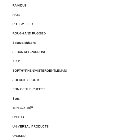
RAMIDUS
RATS
ROTTWEILER
ROUGH AND RUGGED
Sasquatchfabrix.
SEDAN ALL-PURPOSE
S.F.C
SOFTHYPHEN(MISTERGENTLEMAN)
SOLARIS SPORTS
SON OF THE CHEESE
Sync.
TENBOX 10匣
UNITUS
UNIVERSAL PRODUCTS.
UNUSED