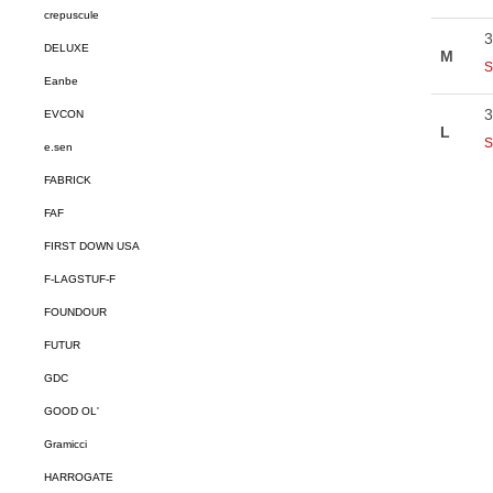
crepuscule
DELUXE
Eanbe
EVCON
e.sen
FABRICK
FAF
FIRST DOWN USA
F-LAGSTUF-F
FOUNDOUR
FUTUR
GDC
GOOD OL'
Gramicci
HARROGATE