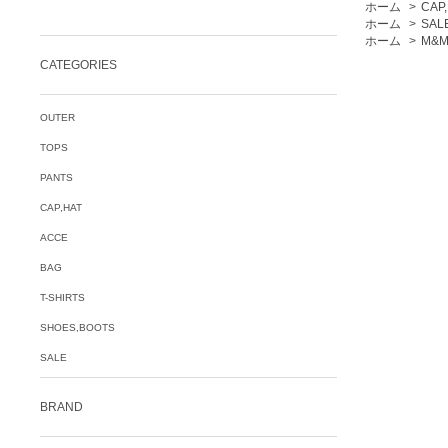
ホーム
>
CAP
ホーム
>
SAL
ホーム
>
M&M
CATEGORIES
OUTER
TOPS
PANTS
CAP,HAT
ACCE
BAG
T-SHIRTS
SHOES,BOOTS
SALE
BRAND