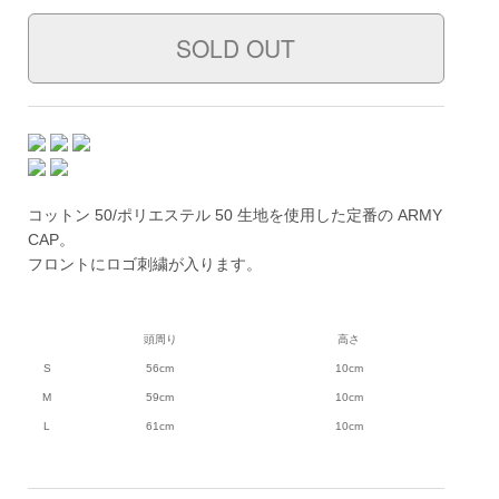
コットン 50/ポリエステル 50 生地を使用した定番の ARMY
CAP。
フロントにロゴ刺繍が入ります。
頭周り
高さ
S
56cm
10cm
M
59cm
10cm
L
61cm
10cm