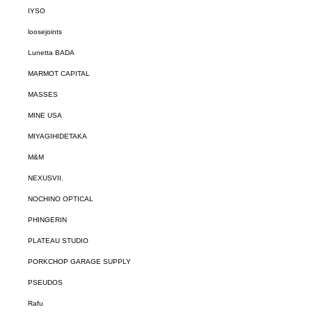
IYSO
loosejoints
Lunetta BADA
MARMOT CAPITAL
MASSES
MINE USA
MIYAGIHIDETAKA
M&M
NEXUSVII.
NOCHINO OPTICAL
PHINGERIN
PLATEAU STUDIO
PORKCHOP GARAGE SUPPLY
PSEUDOS
Rafu