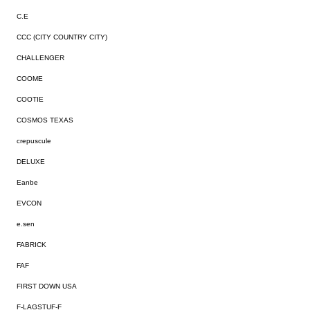
C.E
CCC (CITY COUNTRY CITY)
CHALLENGER
COOME
COOTIE
COSMOS TEXAS
crepuscule
DELUXE
Eanbe
EVCON
e.sen
FABRICK
FAF
FIRST DOWN USA
F-LAGSTUF-F