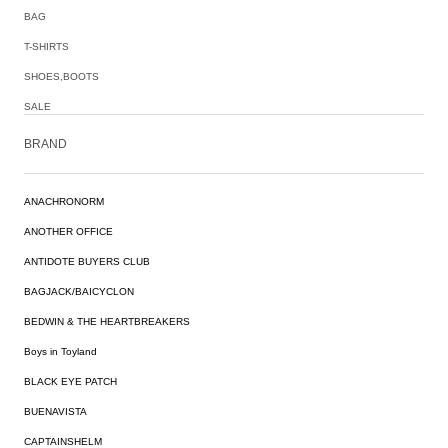
BAG
T-SHIRTS
SHOES,BOOTS
SALE
BRAND
ANACHRONORM
ANOTHER OFFICE
ANTIDOTE BUYERS CLUB
BAGJACK/BAICYCLON
BEDWIN & THE HEARTBREAKERS
Boys in Toyland
BLACK EYE PATCH
BUENAVISTA
CAPTAINSHELM