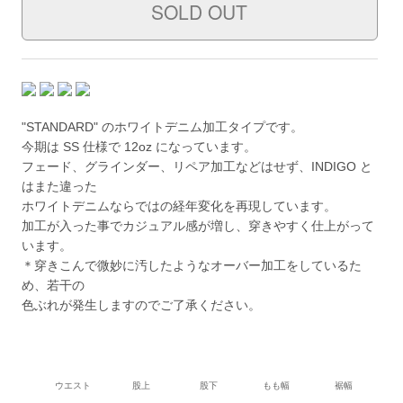
"STANDARD" のホワイトデニム加工タイプです。
今期は SS 仕様で 12oz になっています。
フェード、グラインダー、リペア加工などはせず、INDIGO と
はまた違った
ホワイトデニムならではの経年変化を再現しています。
加工が入った事でカジュアル感が増し、穿きやすく仕上がって
います。
＊穿きこんで微妙に汚したようなオーバー加工をしているた
め、若干の
色ぶれが発生しますのでご了承ください。
ウエスト
股上
股下
もも幅
裾幅