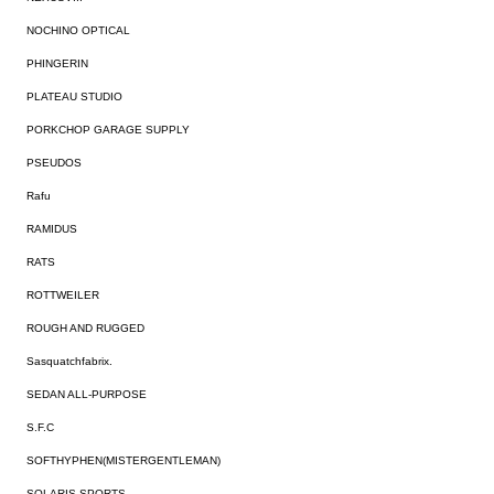
NOCHINO OPTICAL
PHINGERIN
PLATEAU STUDIO
PORKCHOP GARAGE SUPPLY
PSEUDOS
Rafu
RAMIDUS
RATS
ROTTWEILER
ROUGH AND RUGGED
Sasquatchfabrix.
SEDAN ALL-PURPOSE
S.F.C
SOFTHYPHEN(MISTERGENTLEMAN)
SOLARIS SPORTS