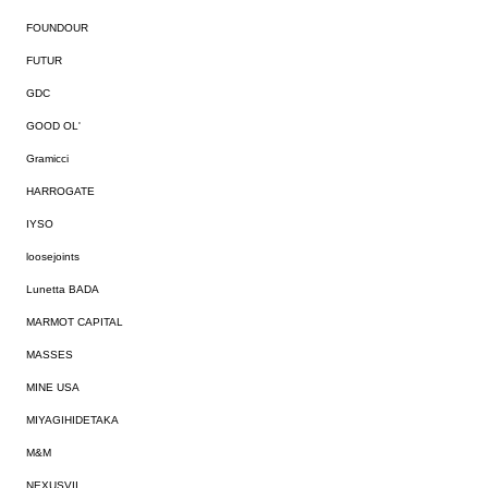
FOUNDOUR
FUTUR
GDC
GOOD OL'
Gramicci
HARROGATE
IYSO
loosejoints
Lunetta BADA
MARMOT CAPITAL
MASSES
MINE USA
MIYAGIHIDETAKA
M&M
NEXUSVII.