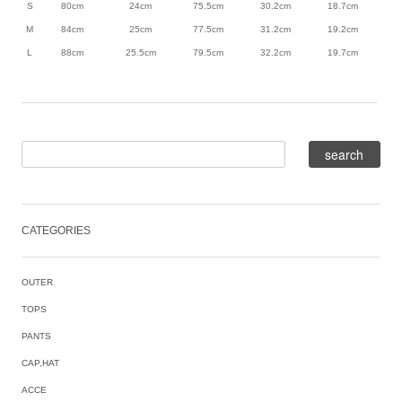
S
80cm
24cm
75.5cm
30.2cm
18.7cm
M
84cm
25cm
77.5cm
31.2cm
19.2cm
L
88cm
25.5cm
79.5cm
32.2cm
19.7cm
CATEGORIES
OUTER
TOPS
PANTS
CAP,HAT
ACCE