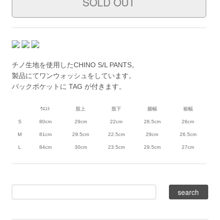
チノ生地を使用したCHINO S/L PANTS。
製品にてワンウォッシュをしています。
バックポケットに TAG が付きます。
ｳｴｽﾄ
股上
股下
腿幅
裾幅
S
80cm
29cm
22cm
28.5cm
26cm
M
81cm
29.5cm
22.5cm
29cm
26.5cm
L
84cm
30cm
23.5cm
29.5cm
27cm