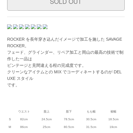
ROCKER を長年穿き込んだイメージで加工を施した SAVAGE
ROCKER。
フェード、グラインダー、リペア加工と岡山の最高の技術で制
作した一品は
ビンテージと見間違える程の完成度です。
クリーンなアイテムとの MIX でコーディネートするのが DEL
UXE スタイル
です。
ウエスト
股上
股下
もも幅
裾幅
S
82cm
24.5cm
78.5cm
30.5cm
18.5cm
M
86cm
25cm
80.5cm
31.5cm
19cm