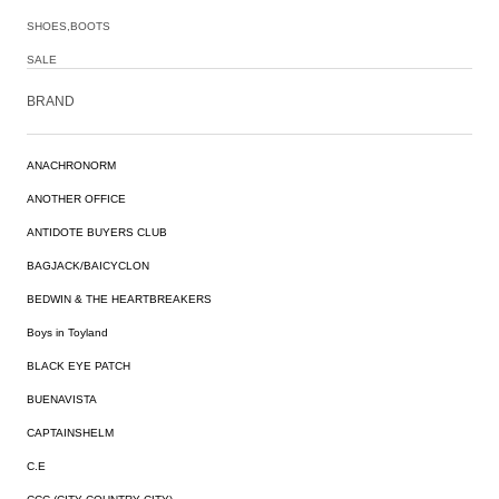
SHOES,BOOTS
SALE
BRAND
ANACHRONORM
ANOTHER OFFICE
ANTIDOTE BUYERS CLUB
BAGJACK/BAICYCLON
BEDWIN & THE HEARTBREAKERS
Boys in Toyland
BLACK EYE PATCH
BUENAVISTA
CAPTAINSHELM
C.E