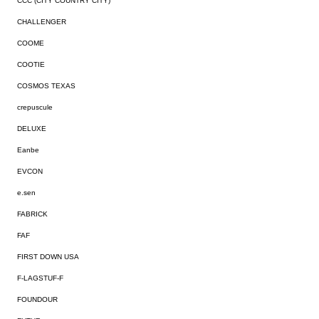
CCC (CITY COUNTRY CITY)
CHALLENGER
COOME
COOTIE
COSMOS TEXAS
crepuscule
DELUXE
Eanbe
EVCON
e.sen
FABRICK
FAF
FIRST DOWN USA
F-LAGSTUF-F
FOUNDOUR