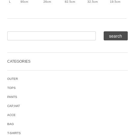
L
90cm
26cm
82.5cm
32.5cm
19.5cm
CATEGORIES
OUTER
TOPS
PANTS
CAP,HAT
ACCE
BAG
T-SHIRTS