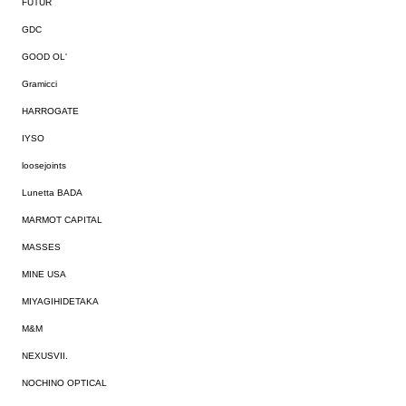
FUTUR
GDC
GOOD OL'
Gramicci
HARROGATE
IYSO
loosejoints
Lunetta BADA
MARMOT CAPITAL
MASSES
MINE USA
MIYAGIHIDETAKA
M&M
NEXUSVII.
NOCHINO OPTICAL