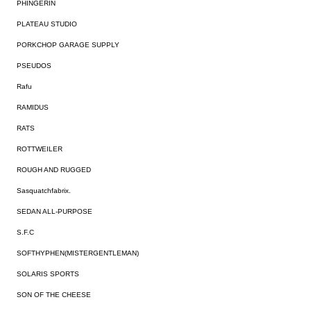
PHINGERIN
PLATEAU STUDIO
PORKCHOP GARAGE SUPPLY
PSEUDOS
Rafu
RAMIDUS
RATS
ROTTWEILER
ROUGH AND RUGGED
Sasquatchfabrix.
SEDAN ALL-PURPOSE
S.F.C
SOFTHYPHEN(MISTERGENTLEMAN)
SOLARIS SPORTS
SON OF THE CHEESE