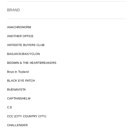
BRAND
ANACHRONORM
ANOTHER OFFICE
ANTIDOTE BUYERS CLUB
BAGJACK/BAICYCLON
BEDWIN & THE HEARTBREAKERS
Boys in Toyland
BLACK EYE PATCH
BUENAVISTA
CAPTAINSHELM
C.E
CCC (CITY COUNTRY CITY)
CHALLENGER