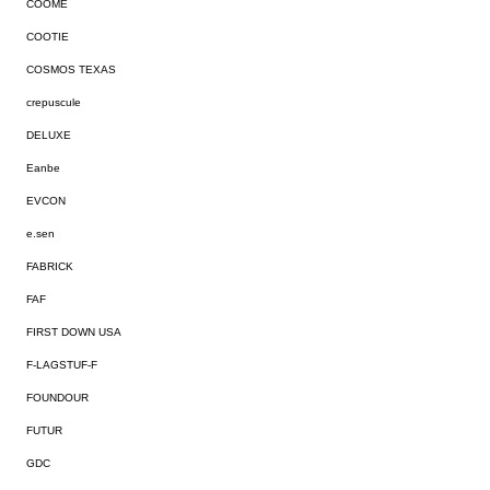
COOME
COOTIE
COSMOS TEXAS
crepuscule
DELUXE
Eanbe
EVCON
e.sen
FABRICK
FAF
FIRST DOWN USA
F-LAGSTUF-F
FOUNDOUR
FUTUR
GDC