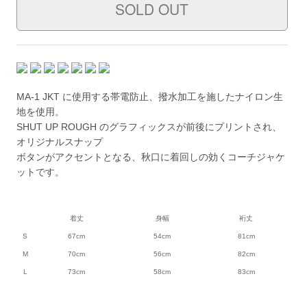
MA-1 JKT に使用する帯電防止、撥水加工を施したナイロン生
地を使用。
SHUT UP ROUGH のグラフィックスが前後にプリントされ、
オリジナルスナップ
ボタンがアクセントとなる、秋口に着回しの効くコーチジャケ
ットです。
着丈
身幅
裄丈
S
67cm
54cm
81cm
M
70cm
56cm
82cm
L
73cm
58cm
83cm