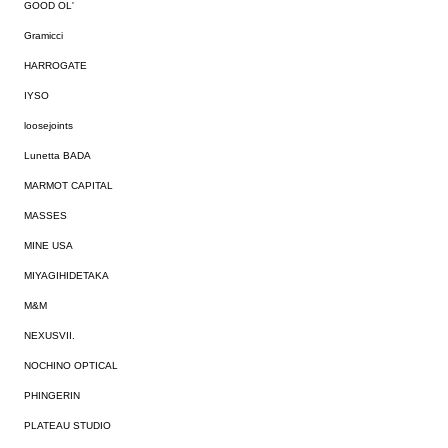
GOOD OL'
Gramicci
HARROGATE
IYSO
loosejoints
Lunetta BADA
MARMOT CAPITAL
MASSES
MINE USA
MIYAGIHIDETAKA
M&M
NEXUSVII.
NOCHINO OPTICAL
PHINGERIN
PLATEAU STUDIO