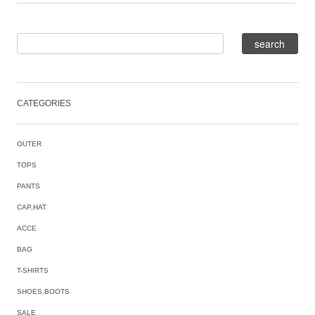
CATEGORIES
OUTER
TOPS
PANTS
CAP,HAT
ACCE
BAG
T-SHIRTS
SHOES,BOOTS
SALE