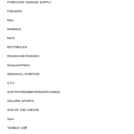
PORKCHOP GARAGE SUPPLY
PSEUDOS
Rafu
RAMIDUS
RATS
ROTTWEILER
ROUGH AND RUGGED
Sasquatchfabrix.
SEDAN ALL-PURPOSE
S.F.C
SOFTHYPHEN(MISTERGENTLEMAN)
SOLARIS SPORTS
SON OF THE CHEESE
Sync.
TENBOX 10匣