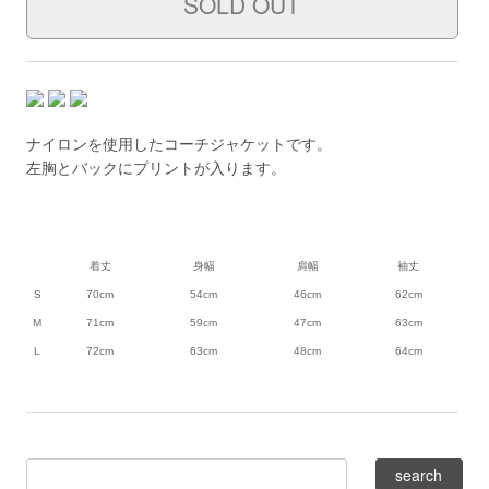
ナイロンを使用したコーチジャケットです。
左胸とバックにプリントが入ります。
着丈
身幅
肩幅
袖丈
S
70cm
54cm
46cm
62cm
M
71cm
59cm
47cm
63cm
L
72cm
63cm
48cm
64cm