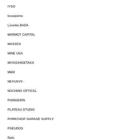
IYSO
loosejoints
Lunetta BADA
MARMOT CAPITAL
MASSES
MINE USA
MIYAGIHIDETAKA
M&M
NEXUSVII.
NOCHINO OPTICAL
PHINGERIN
PLATEAU STUDIO
PORKCHOP GARAGE SUPPLY
PSEUDOS
Rafu