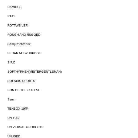
RAMIDUS
RATS
ROTTWEILER
ROUGH AND RUGGED
Sasquatchfabrix.
SEDAN ALL-PURPOSE
S.F.C
SOFTHYPHEN(MISTERGENTLEMAN)
SOLARIS SPORTS
SON OF THE CHEESE
Sync.
TENBOX 10匣
UNITUS
UNIVERSAL PRODUCTS.
UNUSED