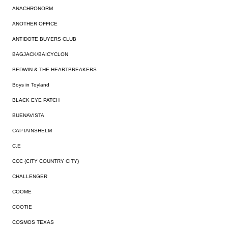
ANACHRONORM
ANOTHER OFFICE
ANTIDOTE BUYERS CLUB
BAGJACK/BAICYCLON
BEDWIN & THE HEARTBREAKERS
Boys in Toyland
BLACK EYE PATCH
BUENAVISTA
CAPTAINSHELM
C.E
CCC (CITY COUNTRY CITY)
CHALLENGER
COOME
COOTIE
COSMOS TEXAS