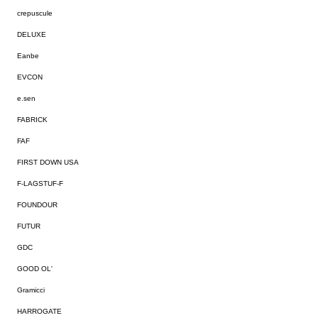
crepuscule
DELUXE
Eanbe
EVCON
e.sen
FABRICK
FAF
FIRST DOWN USA
F-LAGSTUF-F
FOUNDOUR
FUTUR
GDC
GOOD OL'
Gramicci
HARROGATE