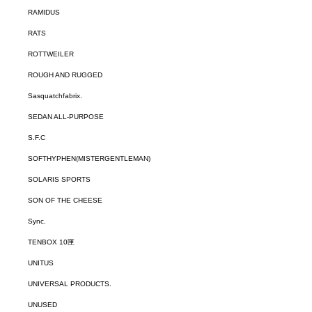
RAMIDUS
RATS
ROTTWEILER
ROUGH AND RUGGED
Sasquatchfabrix.
SEDAN ALL-PURPOSE
S.F.C
SOFTHYPHEN(MISTERGENTLEMAN)
SOLARIS SPORTS
SON OF THE CHEESE
Sync.
TENBOX 10匣
UNITUS
UNIVERSAL PRODUCTS.
UNUSED