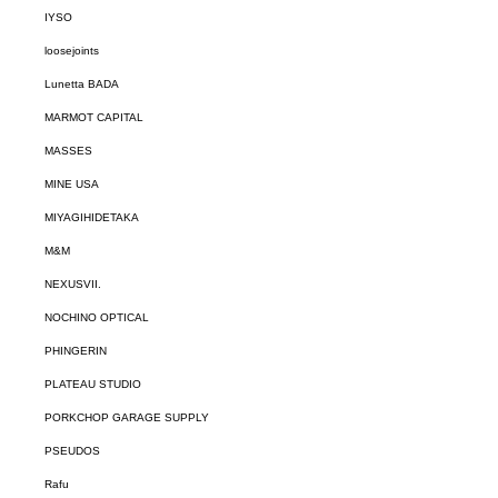
IYSO
loosejoints
Lunetta BADA
MARMOT CAPITAL
MASSES
MINE USA
MIYAGIHIDETAKA
M&M
NEXUSVII.
NOCHINO OPTICAL
PHINGERIN
PLATEAU STUDIO
PORKCHOP GARAGE SUPPLY
PSEUDOS
Rafu