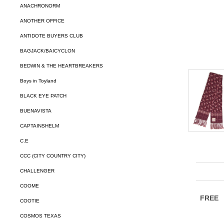
ANACHRONORM
ANOTHER OFFICE
ANTIDOTE BUYERS CLUB
BAGJACK/BAICYCLON
BEDWIN & THE HEARTBREAKERS
Boys in Toyland
BLACK EYE PATCH
BUENAVISTA
CAPTAINSHELM
C.E
CCC (CITY COUNTRY CITY)
CHALLENGER
COOME
COOTIE
COSMOS TEXAS