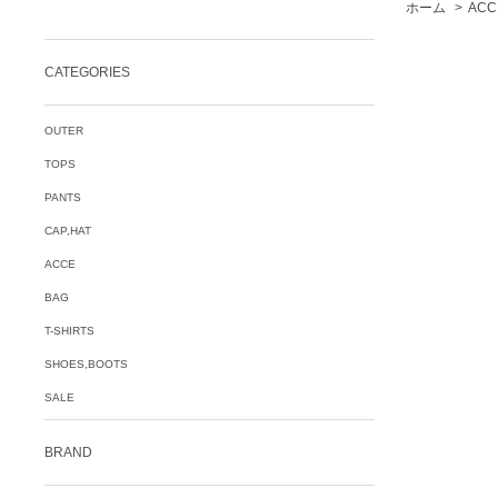
ホーム
>
ACC
CATEGORIES
OUTER
TOPS
PANTS
CAP,HAT
ACCE
BAG
T-SHIRTS
SHOES,BOOTS
SALE
BRAND