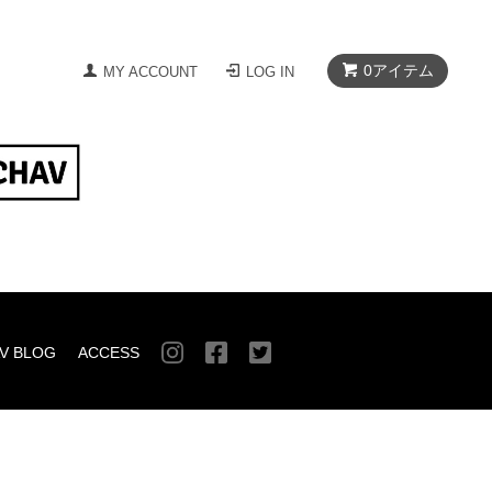
0
アイテム
MY ACCOUNT
LOG IN
V BLOG
ACCESS