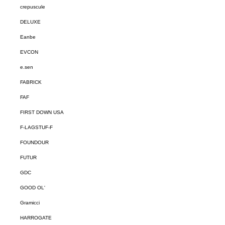
crepuscule
DELUXE
Eanbe
EVCON
e.sen
FABRICK
FAF
FIRST DOWN USA
F-LAGSTUF-F
FOUNDOUR
FUTUR
GDC
GOOD OL'
Gramicci
HARROGATE