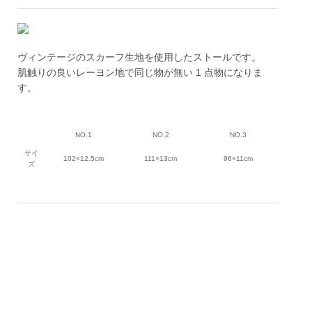
ヴィンテージのスカーフ生地を使用したストールです。
肌触りの良いレーヨン地で同じ物が無い 1 点物になりま
す。
NO.1
NO.2
NO.3
サイ
102×12.5cm
111×13cm
96×11cm
ズ