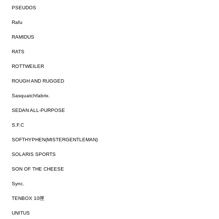
PSEUDOS
Rafu
RAMIDUS
RATS
ROTTWEILER
ROUGH AND RUGGED
Sasquatchfabrix.
SEDAN ALL-PURPOSE
S.F.C
SOFTHYPHEN(MISTERGENTLEMAN)
SOLARIS SPORTS
SON OF THE CHEESE
Sync.
TENBOX 10匣
UNITUS