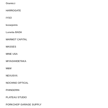
Gramicci
HARROGATE
IYSO
loosejoints
Lunetta BADA
MARMOT CAPITAL
MASSES
MINE USA
MIYAGIHIDETAKA
M&M
NEXUSVII.
NOCHINO OPTICAL
PHINGERIN
PLATEAU STUDIO
PORKCHOP GARAGE SUPPLY