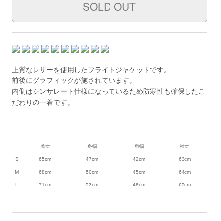
上質なレザーを使用したフライトジャケットです。
前後にグラフィックが施されています。
内側はシンサレート仕様になっているため防寒性も確保したこ
だわりの一着です。
着丈
身幅
肩幅
袖丈
S
65cm
47cm
42cm
63cm
M
68cm
50cm
45cm
64cm
L
71cm
53cm
48cm
65cm