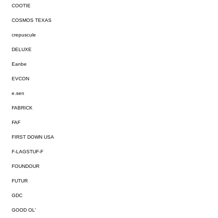
COOTIE
COSMOS TEXAS
crepuscule
DELUXE
Eanbe
EVCON
e.sen
FABRICK
FAF
FIRST DOWN USA
F-LAGSTUF-F
FOUNDOUR
FUTUR
GDC
GOOD OL'