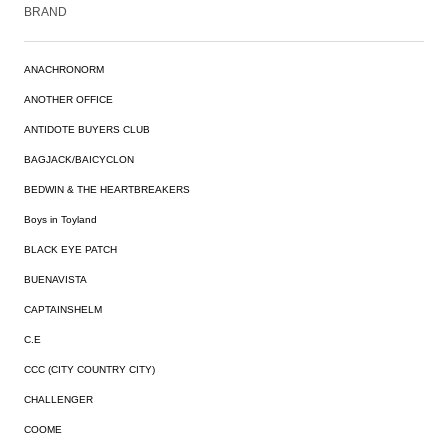
BRAND
ANACHRONORM
ANOTHER OFFICE
ANTIDOTE BUYERS CLUB
BAGJACK/BAICYCLON
BEDWIN & THE HEARTBREAKERS
Boys in Toyland
BLACK EYE PATCH
BUENAVISTA
CAPTAINSHELM
C.E
CCC (CITY COUNTRY CITY)
CHALLENGER
COOME