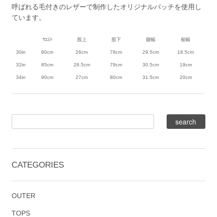
呼ばれる毛付きのレザーで制作したオリジナルパッチを使用し
ています。
ｳｴｽﾄ
股上
股下
腿幅
裾幅
30in
80cm
26cm
78cm
29.5cm
18.5cm
32in
85cm
26.5cm
79cm
30.5cm
19cm
34in
90cm
27cm
80cm
31.5cm
20cm
CATEGORIES
OUTER
TOPS