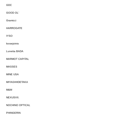
GDC
GOOD OL'
Gramicci
HARROGATE
IYSO
loosejoints
Lunetta BADA
MARMOT CAPITAL
MASSES
MINE USA
MIYAGIHIDETAKA
M&M
NEXUSVII.
NOCHINO OPTICAL
PHINGERIN