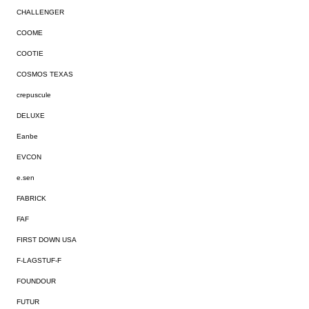
CHALLENGER
COOME
COOTIE
COSMOS TEXAS
crepuscule
DELUXE
Eanbe
EVCON
e.sen
FABRICK
FAF
FIRST DOWN USA
F-LAGSTUF-F
FOUNDOUR
FUTUR