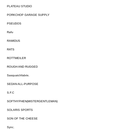
PLATEAU STUDIO
PORKCHOP GARAGE SUPPLY
PSEUDOS
Rafu
RAMIDUS
RATS
ROTTWEILER
ROUGH AND RUGGED
Sasquatchfabrix.
SEDAN ALL-PURPOSE
S.F.C
SOFTHYPHEN(MISTERGENTLEMAN)
SOLARIS SPORTS
SON OF THE CHEESE
Sync.