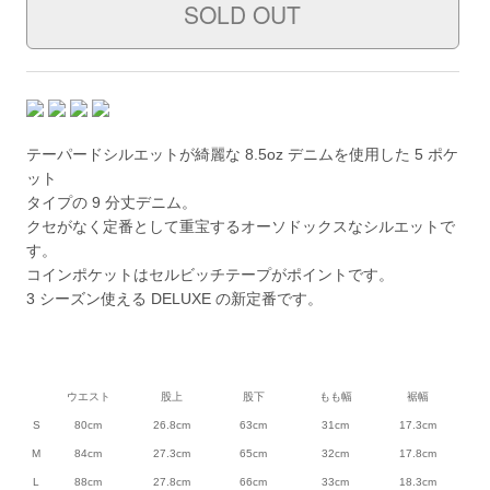
テーパードシルエットが綺麗な 8.5oz デニムを使用した 5 ポケ
ット
タイプの 9 分丈デニム。
クセがなく定番として重宝するオーソドックスなシルエットで
す。
コインポケットはセルビッチテープがポイントです。
3 シーズン使える DELUXE の新定番です。
ウエスト
股上
股下
もも幅
裾幅
S
80cm
26.8cm
63cm
31cm
17.3cm
M
84cm
27.3cm
65cm
32cm
17.8cm
L
88cm
27.8cm
66cm
33cm
18.3cm