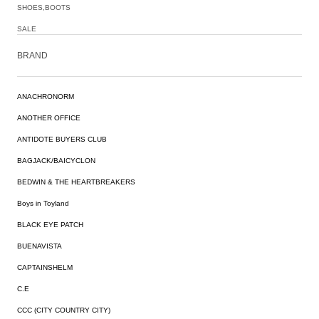
SHOES,BOOTS
SALE
BRAND
ANACHRONORM
ANOTHER OFFICE
ANTIDOTE BUYERS CLUB
BAGJACK/BAICYCLON
BEDWIN & THE HEARTBREAKERS
Boys in Toyland
BLACK EYE PATCH
BUENAVISTA
CAPTAINSHELM
C.E
CCC (CITY COUNTRY CITY)