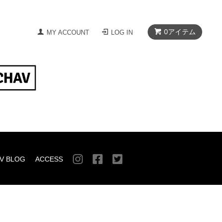
0
アイテム
MY ACCOUNT
LOG IN
V BLOG
ACCESS