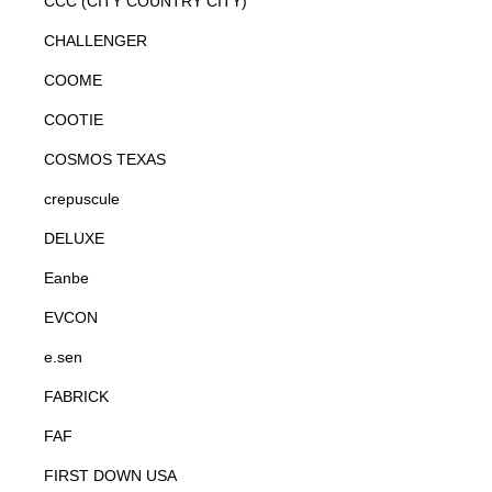
CCC (CITY COUNTRY CITY)
CHALLENGER
COOME
COOTIE
COSMOS TEXAS
crepuscule
DELUXE
Eanbe
EVCON
e.sen
FABRICK
FAF
FIRST DOWN USA