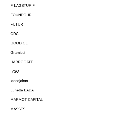
F-LAGSTUF-F
FOUNDOUR
FUTUR
GDC
GOOD OL'
Gramicci
HARROGATE
IYSO
loosejoints
Lunetta BADA
MARMOT CAPITAL
MASSES