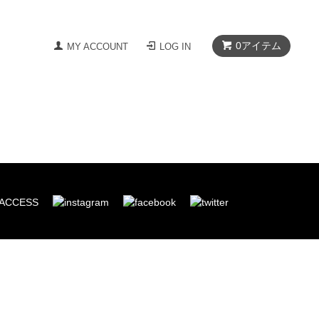
0
アイテム
MY ACCOUNT
LOG IN
ACCESS