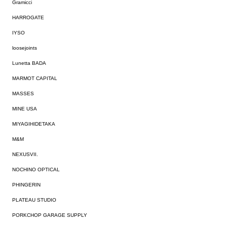
Gramicci
HARROGATE
IYSO
loosejoints
Lunetta BADA
MARMOT CAPITAL
MASSES
MINE USA
MIYAGIHIDETAKA
M&M
NEXUSVII.
NOCHINO OPTICAL
PHINGERIN
PLATEAU STUDIO
PORKCHOP GARAGE SUPPLY