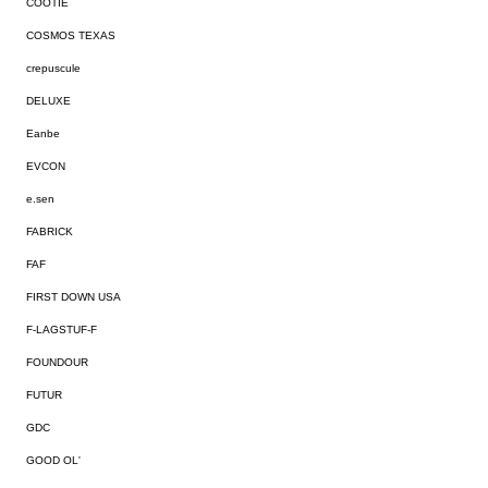
COOTIE
COSMOS TEXAS
crepuscule
DELUXE
Eanbe
EVCON
e.sen
FABRICK
FAF
FIRST DOWN USA
F-LAGSTUF-F
FOUNDOUR
FUTUR
GDC
GOOD OL'