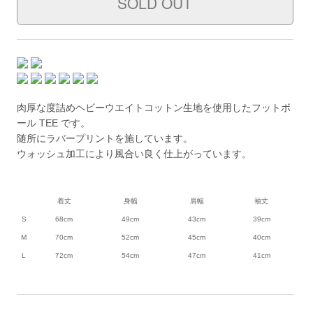
肉厚な度詰めヘビーウエイトコットン生地を使用したフットボ
ール TEE です。
随所にラバープリントを施しています。
ウォッシュ加工により風合い良く仕上がっています。
着丈
身幅
肩幅
袖丈
S
68cm
49cm
43cm
39cm
M
70cm
52cm
45cm
40cm
L
72cm
54cm
47cm
41cm