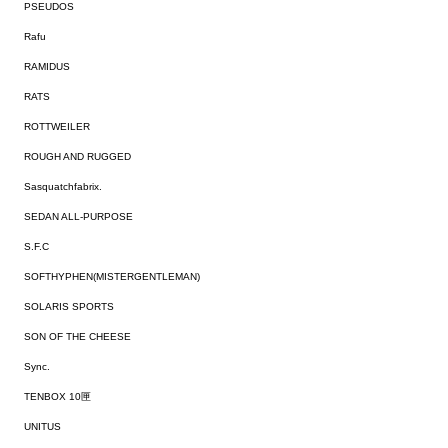
PSEUDOS
Rafu
RAMIDUS
RATS
ROTTWEILER
ROUGH AND RUGGED
Sasquatchfabrix.
SEDAN ALL-PURPOSE
S.F.C
SOFTHYPHEN(MISTERGENTLEMAN)
SOLARIS SPORTS
SON OF THE CHEESE
Sync.
TENBOX 10匣
UNITUS