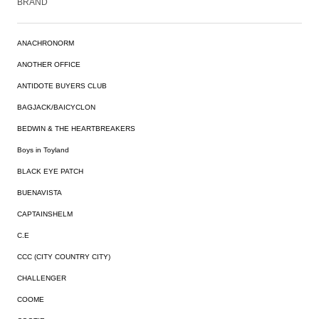
BRAND
ANACHRONORM
ANOTHER OFFICE
ANTIDOTE BUYERS CLUB
BAGJACK/BAICYCLON
BEDWIN & THE HEARTBREAKERS
Boys in Toyland
BLACK EYE PATCH
BUENAVISTA
CAPTAINSHELM
C.E
CCC (CITY COUNTRY CITY)
CHALLENGER
COOME