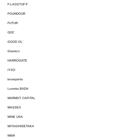
F-LAGSTUF-F
FOUNDOUR
FUTUR
GDC
GOOD OL'
Gramicci
HARROGATE
IYSO
loosejoints
Lunetta BADA
MARMOT CAPITAL
MASSES
MINE USA
MIYAGIHIDETAKA
M&M