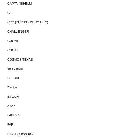
CAPTAINSHELM
C.E
CCC (CITY COUNTRY CITY)
CHALLENGER
COOME
COOTIE
COSMOS TEXAS
crepuscule
DELUXE
Eanbe
EVCON
e.sen
FABRICK
FAF
FIRST DOWN USA