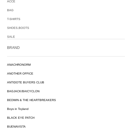
ACCE
BAG
T-SHIRTS
SHOES,BOOTS
SALE
BRAND
ANACHRONORM
ANOTHER OFFICE
ANTIDOTE BUYERS CLUB
BAGJACK/BAICYCLON
BEDWIN & THE HEARTBREAKERS
Boys in Toyland
BLACK EYE PATCH
BUENAVISTA