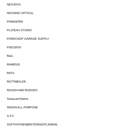
NEXUSVII.
NOCHINO OPTICAL
PHINGERIN
PLATEAU STUDIO
PORKCHOP GARAGE SUPPLY
PSEUDOS
Rafu
RAMIDUS
RATS
ROTTWEILER
ROUGH AND RUGGED
Sasquatchfabrix.
SEDAN ALL-PURPOSE
S.F.C
SOFTHYPHEN(MISTERGENTLEMAN)