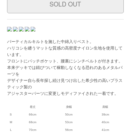
バーティカルキルトを施した中綿入りベスト。
ハリコシを纏うマットな質感の高密度ナイロン生地を使用して
います。
フロントにパッチポケット、腰裏にシンチベルトが付きます。
本来デッキでは錆びついて稼動しなくなる恐れのあるメタルパ
ーツを
デザイナー自ら長年探し続け見つけ出した希少性の高いプラス
ティック製の
アジャスターパーツに変更しモディファイされた一着です。
着丈
身幅
肩幅
S
66cm
50cm
39cm
M
68cm
53cm
40cm
L
70cm
56cm
41cm