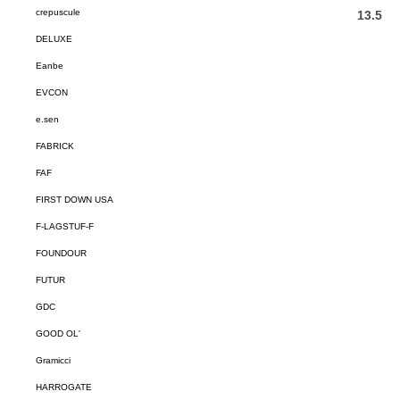
crepuscule
DELUXE
Eanbe
EVCON
e.sen
FABRICK
FAF
FIRST DOWN USA
F-LAGSTUF-F
FOUNDOUR
FUTUR
GDC
GOOD OL'
Gramicci
HARROGATE