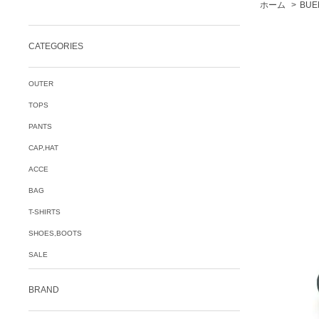
ホーム
>
BUE
CATEGORIES
OUTER
TOPS
PANTS
CAP,HAT
ACCE
BAG
T-SHIRTS
SHOES,BOOTS
SALE
BRAND