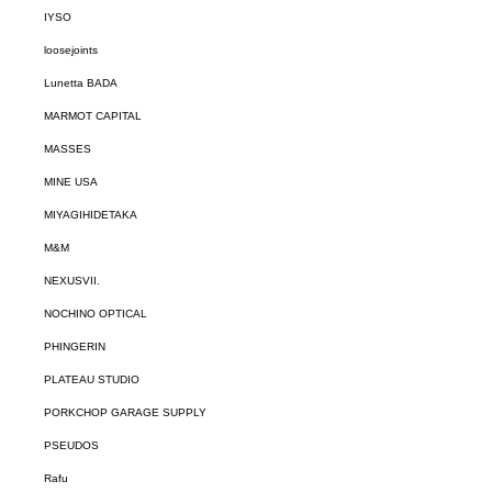
IYSO
loosejoints
Lunetta BADA
MARMOT CAPITAL
MASSES
MINE USA
MIYAGIHIDETAKA
M&M
NEXUSVII.
NOCHINO OPTICAL
PHINGERIN
PLATEAU STUDIO
PORKCHOP GARAGE SUPPLY
PSEUDOS
Rafu