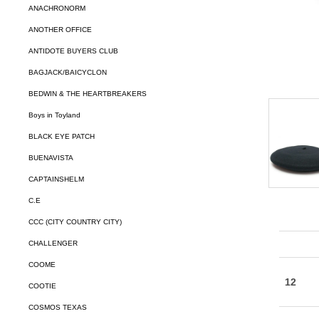
ANACHRONORM
ANOTHER OFFICE
ANTIDOTE BUYERS CLUB
BAGJACK/BAICYCLON
BEDWIN & THE HEARTBREAKERS
Boys in Toyland
BLACK EYE PATCH
BUENAVISTA
CAPTAINSHELM
C.E
CCC (CITY COUNTRY CITY)
CHALLENGER
COOME
COOTIE
COSMOS TEXAS