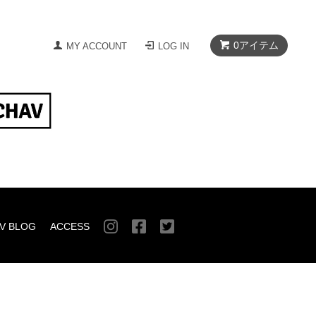
0
アイテム
MY ACCOUNT
LOG IN
V BLOG
ACCESS