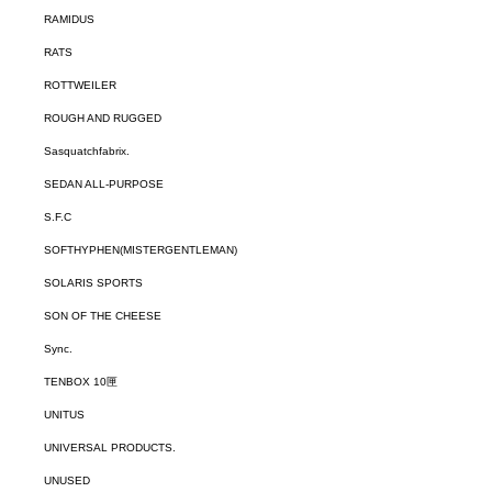
RAMIDUS
RATS
ROTTWEILER
ROUGH AND RUGGED
Sasquatchfabrix.
SEDAN ALL-PURPOSE
S.F.C
SOFTHYPHEN(MISTERGENTLEMAN)
SOLARIS SPORTS
SON OF THE CHEESE
Sync.
TENBOX 10匣
UNITUS
UNIVERSAL PRODUCTS.
UNUSED