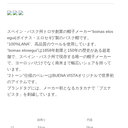
スペイン・バスク州トロサ創業の帽子メーカー“boinas elos
egui(ボイナス・エロセギ)”製のバスク帽です。
“100%LANA”、高品質のウールを使用しています。
“boinas elosegui”は1858年創業と150年の歴史がある超老
舗で、スペイン・バスク州で現存する唯一の帽子メーカー
で、ヨーロッパだけでなく南米まで幅広いシェアを持って
います。
“2トーン”仕様のベレーはBUENA VISTAオリジナルで世界初
のアイテムです。
ブランドタグには、メーカー初となるカタカナで「ブエナ
ビスタ」を刺繍しています。
頭周り
円直
12
53cm
28cm