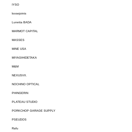
IYSO
loosejoints
Lunetta BADA
MARMOT CAPITAL
MASSES
MINE USA
MIYAGIHIDETAKA
M&M
NEXUSVII.
NOCHINO OPTICAL
PHINGERIN
PLATEAU STUDIO
PORKCHOP GARAGE SUPPLY
PSEUDOS
Rafu