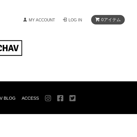
0
アイテム
MY ACCOUNT
LOG IN
V BLOG
ACCESS