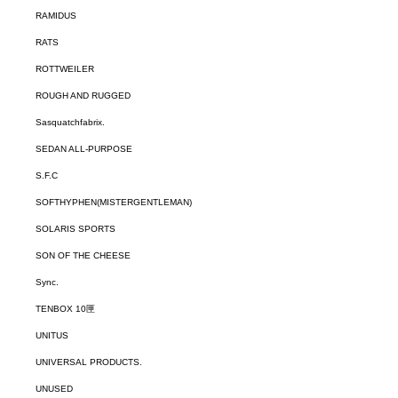
RAMIDUS
RATS
ROTTWEILER
ROUGH AND RUGGED
Sasquatchfabrix.
SEDAN ALL-PURPOSE
S.F.C
SOFTHYPHEN(MISTERGENTLEMAN)
SOLARIS SPORTS
SON OF THE CHEESE
Sync.
TENBOX 10匣
UNITUS
UNIVERSAL PRODUCTS.
UNUSED