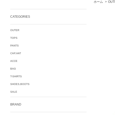
ホーム
>
OUT
CATEGORIES
OUTER
TOPS
PANTS
CAP,HAT
ACCE
BAG
T-SHIRTS
SHOES,BOOTS
SALE
BRAND