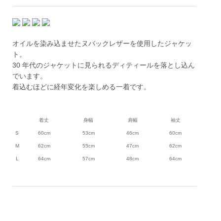
オイルを染み込ませたヌバックレザーを使用したジャケッ
ト。
30 年代のジャケットに見られるディティールを落とし込ん
でいます。
着込むほどに経年変化を楽しめる一着です。
着丈
身幅
肩幅
袖丈
S
60cm
53cm
46cm
60cm
M
62cm
55cm
47cm
62cm
L
64cm
57cm
48cm
64cm