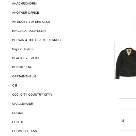
ANACHRONORM
ANOTHER OFFICE
ANTIDOTE BUYERS CLUB
BAGJACK/BAICYCLON
BEDWIN & THE HEARTBREAKERS
Boys in Toyland
BLACK EYE PATCH
BUENAVISTA
CAPTAINSHELM
C.E
CCC (CITY COUNTRY CITY)
CHALLENGER
COOME
COOTIE
COSMOS TEXAS