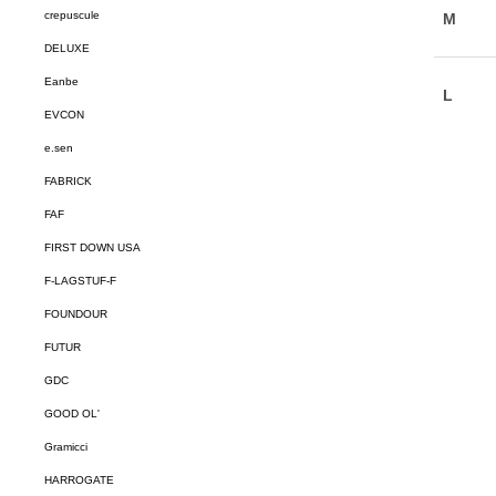
crepuscule
DELUXE
Eanbe
EVCON
e.sen
FABRICK
FAF
FIRST DOWN USA
F-LAGSTUF-F
FOUNDOUR
FUTUR
GDC
GOOD OL'
Gramicci
HARROGATE