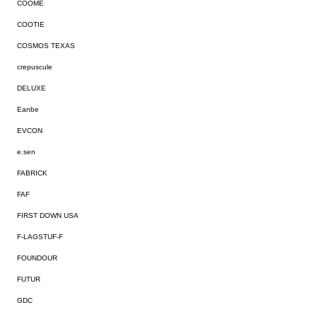
COOME
COOTIE
COSMOS TEXAS
crepuscule
DELUXE
Eanbe
EVCON
e.sen
FABRICK
FAF
FIRST DOWN USA
F-LAGSTUF-F
FOUNDOUR
FUTUR
GDC