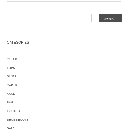
CATEGORIES
OUTER
TOPS
PANTS
CAP,HAT
ACCE
BAG
T-SHIRTS
SHOES,BOOTS
SALE