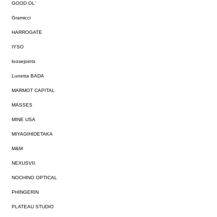
GOOD OL'
Gramicci
HARROGATE
IYSO
loosejoints
Lunetta BADA
MARMOT CAPITAL
MASSES
MINE USA
MIYAGIHIDETAKA
M&M
NEXUSVII.
NOCHINO OPTICAL
PHINGERIN
PLATEAU STUDIO