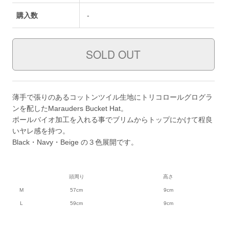
購入数
-
薄手で張りのあるコットンツイル生地にトリコロールグログラ
ンを配したMarauders Bucket Hat。
ボールバイオ加工を入れる事でブリムからトップにかけて程良
いヤレ感を持つ。
Black・Navy・Beige の３色展開です。
頭周り
高さ
M
57cm
9cm
L
59cm
9cm