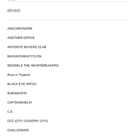
BRAND
ANACHRONORM
ANOTHER OFFICE
ANTIDOTE BUYERS CLUB
BAGJACK/BAICYCLON
BEDWIN & THE HEARTBREAKERS
Boys in Toyland
BLACK EYE PATCH
BUENAVISTA
CAPTAINSHELM
C.E
CCC (CITY COUNTRY CITY)
CHALLENGER