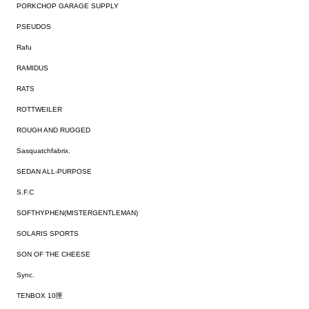
PORKCHOP GARAGE SUPPLY
PSEUDOS
Rafu
RAMIDUS
RATS
ROTTWEILER
ROUGH AND RUGGED
Sasquatchfabrix.
SEDAN ALL-PURPOSE
S.F.C
SOFTHYPHEN(MISTERGENTLEMAN)
SOLARIS SPORTS
SON OF THE CHEESE
Sync.
TENBOX 10匣