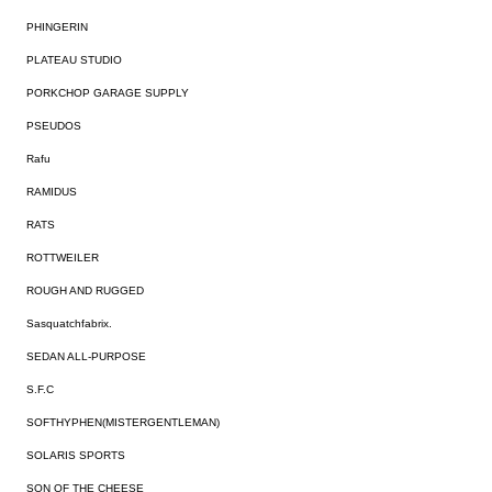
PHINGERIN
PLATEAU STUDIO
PORKCHOP GARAGE SUPPLY
PSEUDOS
Rafu
RAMIDUS
RATS
ROTTWEILER
ROUGH AND RUGGED
Sasquatchfabrix.
SEDAN ALL-PURPOSE
S.F.C
SOFTHYPHEN(MISTERGENTLEMAN)
SOLARIS SPORTS
SON OF THE CHEESE