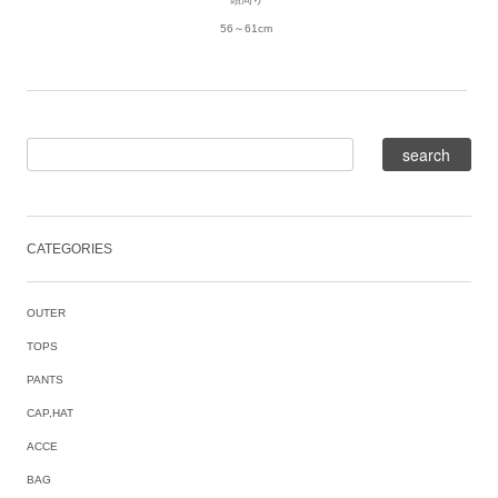
56～61cm
CATEGORIES
OUTER
TOPS
PANTS
CAP,HAT
ACCE
BAG