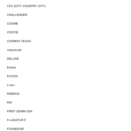
CCC (CITY COUNTRY CITY)
CHALLENGER
COOME
COOTIE
COSMOS TEXAS
crepuscule
DELUXE
Eanbe
EVCON
e.sen
FABRICK
FAF
FIRST DOWN USA
F-LAGSTUF-F
FOUNDOUR