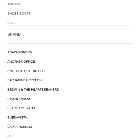
T-SHIRTS
SHOES,BOOTS
SALE
BRAND
ANACHRONORM
ANOTHER OFFICE
ANTIDOTE BUYERS CLUB
BAGJACK/BAICYCLON
BEDWIN & THE HEARTBREAKERS
Boys in Toyland
BLACK EYE PATCH
BUENAVISTA
CAPTAINSHELM
C.E