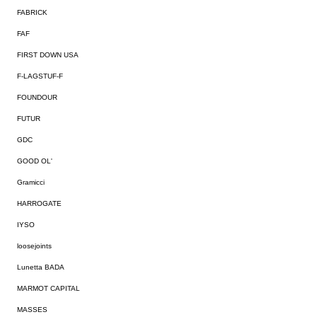
FABRICK
FAF
FIRST DOWN USA
F-LAGSTUF-F
FOUNDOUR
FUTUR
GDC
GOOD OL'
Gramicci
HARROGATE
IYSO
loosejoints
Lunetta BADA
MARMOT CAPITAL
MASSES