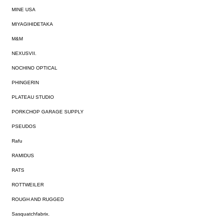
MINE USA
MIYAGIHIDETAKA
M&M
NEXUSVII.
NOCHINO OPTICAL
PHINGERIN
PLATEAU STUDIO
PORKCHOP GARAGE SUPPLY
PSEUDOS
Rafu
RAMIDUS
RATS
ROTTWEILER
ROUGH AND RUGGED
Sasquatchfabrix.