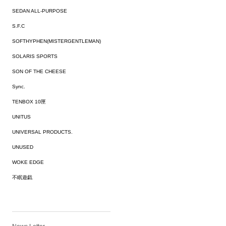
SEDAN ALL-PURPOSE
S.F.C
SOFTHYPHEN(MISTERGENTLEMAN)
SOLARIS SPORTS
SON OF THE CHEESE
Sync.
TENBOX 10匣
UNITUS
UNIVERSAL PRODUCTS.
UNUSED
WOKE EDGE
不眠遊戯