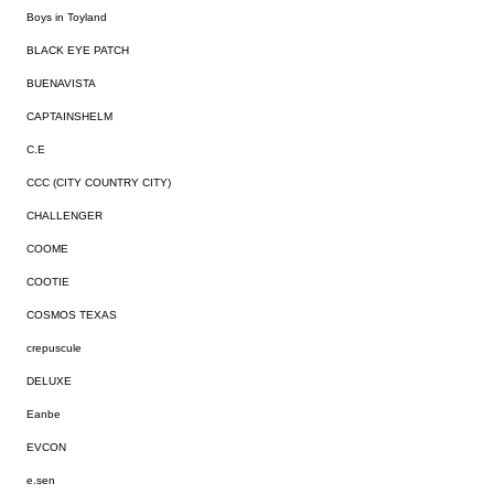
Boys in Toyland
BLACK EYE PATCH
BUENAVISTA
CAPTAINSHELM
C.E
CCC (CITY COUNTRY CITY)
CHALLENGER
COOME
COOTIE
COSMOS TEXAS
crepuscule
DELUXE
Eanbe
EVCON
e.sen