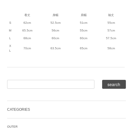
着丈
身幅
肩幅
袖丈
S
62cm
52.5cm
51cm
55cm
M
65.5cm
56cm
55cm
57cm
L
68cm
60cm
60cm
57.5cm
X
70cm
63.5cm
65cm
58cm
L
CATEGORIES
OUTER