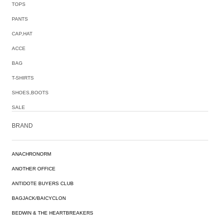
TOPS
PANTS
CAP,HAT
ACCE
BAG
T-SHIRTS
SHOES,BOOTS
SALE
BRAND
ANACHRONORM
ANOTHER OFFICE
ANTIDOTE BUYERS CLUB
BAGJACK/BAICYCLON
BEDWIN & THE HEARTBREAKERS