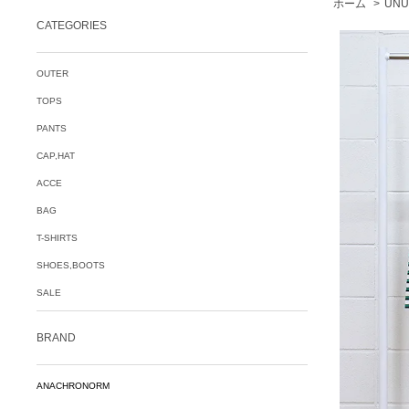
ホーム
>
UNU
CATEGORIES
OUTER
TOPS
PANTS
CAP,HAT
ACCE
BAG
T-SHIRTS
SHOES,BOOTS
SALE
BRAND
ANACHRONORM