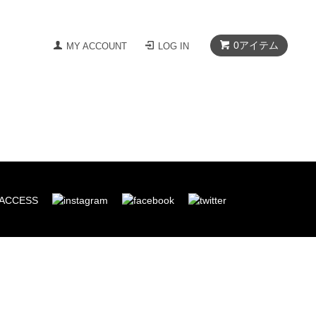
0
アイテム
MY ACCOUNT
LOG IN
ACCESS