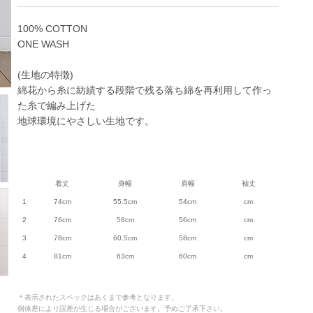
100% COTTON
ONE WASH
(生地の特徴)
綿花から糸に紡績する段階で残る落ち綿を再利用して作っ
た糸で編み上げた
地球環境にやさしい生地です。
着丈
身幅
肩幅
袖丈
1
74cm
55.5cm
54cm
cm
2
76cm
58cm
56cm
cm
3
78cm
60.5cm
58cm
cm
4
81cm
63cm
60cm
cm
＊表示されたスペックはあくまで参考となります。
個体差により誤差が生じる場合がございます。予めご了承下さい。