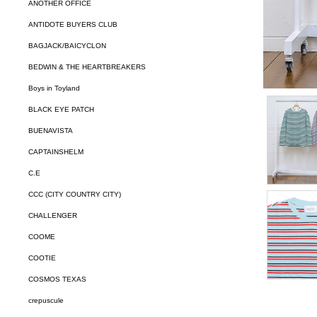
ANOTHER OFFICE
ANTIDOTE BUYERS CLUB
BAGJACK/BAICYCLON
BEDWIN & THE HEARTBREAKERS
Boys in Toyland
BLACK EYE PATCH
BUENAVISTA
CAPTAINSHELM
C.E
CCC (CITY COUNTRY CITY)
CHALLENGER
COOME
COOTIE
COSMOS TEXAS
crepuscule