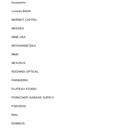
loosejoints
Lunetta BADA
MARMOT CAPITAL
MASSES
MINE USA
MIYAGIHIDETAKA
M&M
NEXUSVII.
NOCHINO OPTICAL
PHINGERIN
PLATEAU STUDIO
PORKCHOP GARAGE SUPPLY
PSEUDOS
Rafu
RAMIDUS