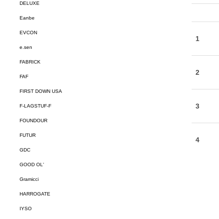
DELUXE
Eanbe
EVCON
e.sen
FABRICK
FAF
FIRST DOWN USA
F-LAGSTUF-F
FOUNDOUR
FUTUR
GDC
GOOD OL'
Gramicci
HARROGATE
IYSO