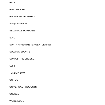
RATS
ROTTWEILER
ROUGH AND RUGGED
Sasquatchfabrix.
SEDAN ALL-PURPOSE
S.F.C
SOFTHYPHEN(MISTERGENTLEMAN)
SOLARIS SPORTS
SON OF THE CHEESE
Sync.
TENBOX 10匣
UNITUS
UNIVERSAL PRODUCTS.
UNUSED
WOKE EDGE