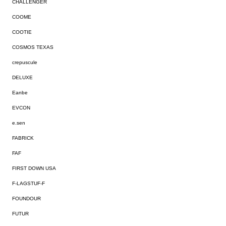
CHALLENGER
COOME
COOTIE
COSMOS TEXAS
crepuscule
DELUXE
Eanbe
EVCON
e.sen
FABRICK
FAF
FIRST DOWN USA
F-LAGSTUF-F
FOUNDOUR
FUTUR