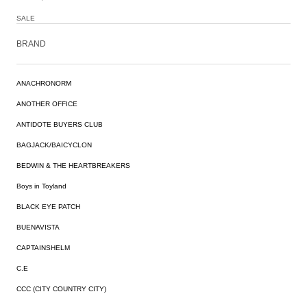
SALE
BRAND
ANACHRONORM
ANOTHER OFFICE
ANTIDOTE BUYERS CLUB
BAGJACK/BAICYCLON
BEDWIN & THE HEARTBREAKERS
Boys in Toyland
BLACK EYE PATCH
BUENAVISTA
CAPTAINSHELM
C.E
CCC (CITY COUNTRY CITY)