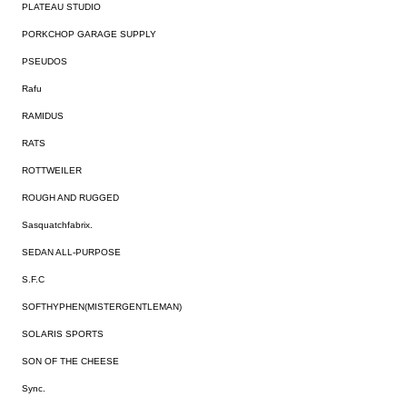
PLATEAU STUDIO
PORKCHOP GARAGE SUPPLY
PSEUDOS
Rafu
RAMIDUS
RATS
ROTTWEILER
ROUGH AND RUGGED
Sasquatchfabrix.
SEDAN ALL-PURPOSE
S.F.C
SOFTHYPHEN(MISTERGENTLEMAN)
SOLARIS SPORTS
SON OF THE CHEESE
Sync.