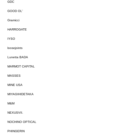
GDC
GOOD OL'
Gramicci
HARROGATE
IYSO
loosejoints
Lunetta BADA
MARMOT CAPITAL
MASSES
MINE USA
MIYAGIHIDETAKA
M&M
NEXUSVII.
NOCHINO OPTICAL
PHINGERIN