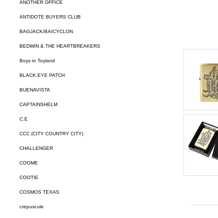
ANOTHER OFFICE
ANTIDOTE BUYERS CLUB
BAGJACK/BAICYCLON
BEDWIN & THE HEARTBREAKERS
Boys in Toyland
BLACK EYE PATCH
BUENAVISTA
CAPTAINSHELM
C.E
CCC (CITY COUNTRY CITY)
CHALLENGER
COOME
COOTIE
COSMOS TEXAS
crepuscule