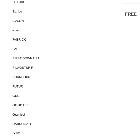
DELUXE
Eanbe
EVCON
e.sen
FABRICK
FAF
FIRST DOWN USA
F-LAGSTUF-F
FOUNDOUR
FUTUR
GDC
GOOD OL'
Gramicci
HARROGATE
IYSO