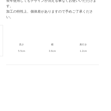
長年使用してもデザインが消える事なくお使いいただけま
す。
加工の特性上、個体差がありますので予めご了承くださ
い。
高さ
横
奥行き
5.5cm
3.6cm
1.2cm