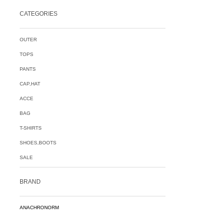
CATEGORIES
OUTER
TOPS
PANTS
CAP,HAT
ACCE
BAG
T-SHIRTS
SHOES,BOOTS
SALE
BRAND
ANACHRONORM