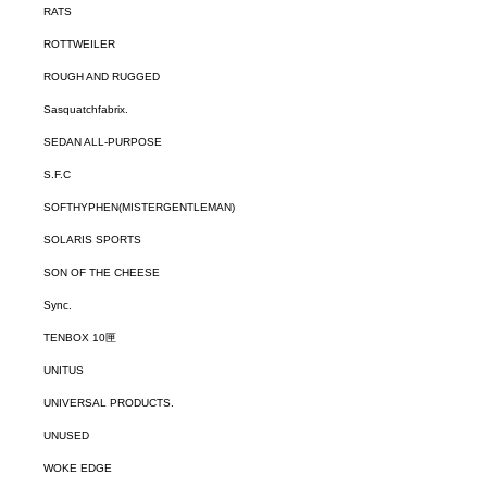
RATS
ROTTWEILER
ROUGH AND RUGGED
Sasquatchfabrix.
SEDAN ALL-PURPOSE
S.F.C
SOFTHYPHEN(MISTERGENTLEMAN)
SOLARIS SPORTS
SON OF THE CHEESE
Sync.
TENBOX 10匣
UNITUS
UNIVERSAL PRODUCTS.
UNUSED
WOKE EDGE