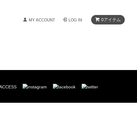
0
アイテム
MY ACCOUNT
LOG IN
ACCESS