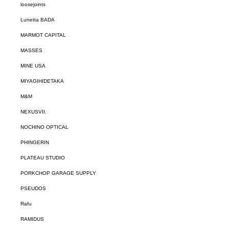
loosejoints
Lunetta BADA
MARMOT CAPITAL
MASSES
MINE USA
MIYAGIHIDETAKA
M&M
NEXUSVII.
NOCHINO OPTICAL
PHINGERIN
PLATEAU STUDIO
PORKCHOP GARAGE SUPPLY
PSEUDOS
Rafu
RAMIDUS