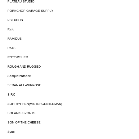
PLATEAU STUDIO
PORKCHOP GARAGE SUPPLY
PSEUDOS
Rafu
RAMIDUS
RATS
ROTTWEILER
ROUGH AND RUGGED
Sasquatchfabrix.
SEDAN ALL-PURPOSE
S.F.C
SOFTHYPHEN(MISTERGENTLEMAN)
SOLARIS SPORTS
SON OF THE CHEESE
Sync.