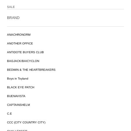
SALE
BRAND
ANACHRONORM
ANOTHER OFFICE
ANTIDOTE BUYERS CLUB
BAGJACK/BAICYCLON
BEDWIN & THE HEARTBREAKERS
Boys in Toyland
BLACK EYE PATCH
BUENAVISTA
CAPTAINSHELM
C.E
CCC (CITY COUNTRY CITY)