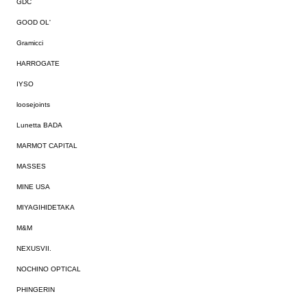
GDC
GOOD OL'
Gramicci
HARROGATE
IYSO
loosejoints
Lunetta BADA
MARMOT CAPITAL
MASSES
MINE USA
MIYAGIHIDETAKA
M&M
NEXUSVII.
NOCHINO OPTICAL
PHINGERIN