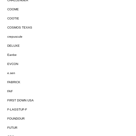
CHALLENGER
COOME
COOTIE
COSMOS TEXAS
crepuscule
DELUXE
Eanbe
EVCON
e.sen
FABRICK
FAF
FIRST DOWN USA
F-LAGSTUF-F
FOUNDOUR
FUTUR