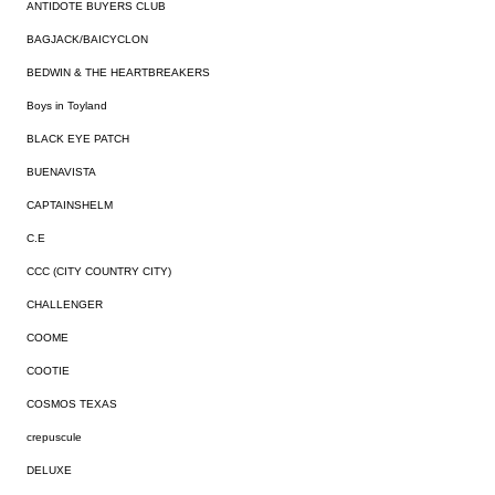
ANTIDOTE BUYERS CLUB
BAGJACK/BAICYCLON
BEDWIN & THE HEARTBREAKERS
Boys in Toyland
BLACK EYE PATCH
BUENAVISTA
CAPTAINSHELM
C.E
CCC (CITY COUNTRY CITY)
CHALLENGER
COOME
COOTIE
COSMOS TEXAS
crepuscule
DELUXE