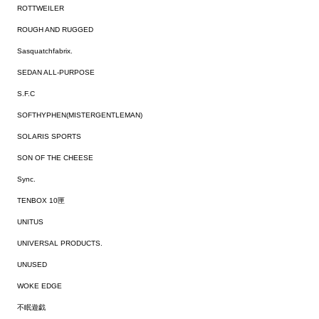
ROTTWEILER
ROUGH AND RUGGED
Sasquatchfabrix.
SEDAN ALL-PURPOSE
S.F.C
SOFTHYPHEN(MISTERGENTLEMAN)
SOLARIS SPORTS
SON OF THE CHEESE
Sync.
TENBOX 10匣
UNITUS
UNIVERSAL PRODUCTS.
UNUSED
WOKE EDGE
不眠遊戯