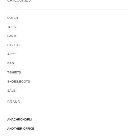
CATEGORIES
OUTER
TOPS
PANTS
CAP,HAT
ACCE
BAG
T-SHIRTS
SHOES,BOOTS
SALE
BRAND
ANACHRONORM
ANOTHER OFFICE