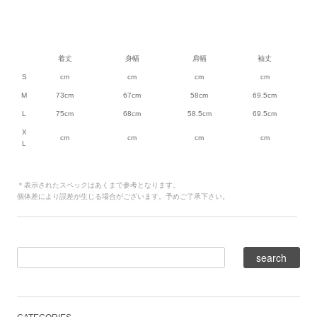
着丈
身幅
肩幅
袖丈
S
cm
cm
cm
cm
M
73cm
67cm
58cm
69.5cm
L
75cm
68cm
58.5cm
69.5cm
X
cm
cm
cm
cm
L
＊表示されたスペックはあくまで参考となります。
個体差により誤差が生じる場合がございます。予めご了承下さい。