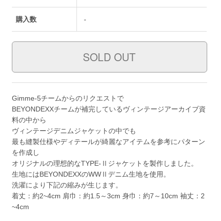
購入数
-
Gimme-5チームからのリクエストで
BEYONDEXXチームが補完しているヴィンテージアーカイブ資
料の中から
ヴィンテージデニムジャケットの中でも
最も縫製仕様やディテールが綺麗なアイテムを参考にパターン
を作成し
オリジナルの理想的なTYPE-Ⅱジャケットを製作しました。
生地にはBEYONDEXXのWWⅡデニム生地を使用。
洗濯により下記の縮みが生じます。
着丈：約2~4cm 肩巾：約1.5～3cm 身巾：約7～10cm 袖丈：2
~4cm