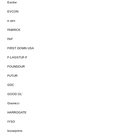
Eanbe
EVCON
e.sen
FABRICK
FAF
FIRST DOWN USA
F-LAGSTUF-F
FOUNDOUR
FUTUR
GDC
GOOD OL'
Gramicci
HARROGATE
IYSO
loosejoints