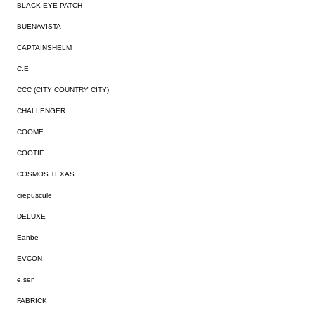
BLACK EYE PATCH
BUENAVISTA
CAPTAINSHELM
C.E
CCC (CITY COUNTRY CITY)
CHALLENGER
COOME
COOTIE
COSMOS TEXAS
crepuscule
DELUXE
Eanbe
EVCON
e.sen
FABRICK