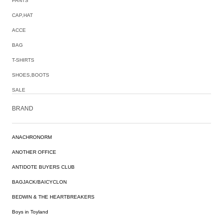
PANTS
CAP,HAT
ACCE
BAG
T-SHIRTS
SHOES,BOOTS
SALE
BRAND
ANACHRONORM
ANOTHER OFFICE
ANTIDOTE BUYERS CLUB
BAGJACK/BAICYCLON
BEDWIN & THE HEARTBREAKERS
Boys in Toyland