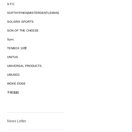
S.F.C
SOFTHYPHEN(MISTERGENTLEMAN)
SOLARIS SPORTS
SON OF THE CHEESE
Sync.
TENBOX 10匣
UNITUS
UNIVERSAL PRODUCTS.
UNUSED
WOKE EDGE
不眠遊戯
News Letter