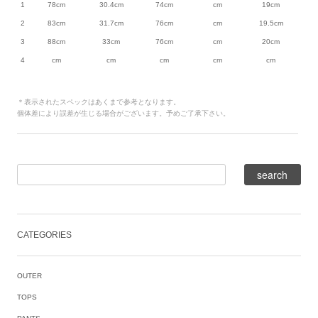
1
78cm
30.4cm
74cm
cm
19cm
2
83cm
31.7cm
76cm
cm
19.5cm
3
88cm
33cm
76cm
cm
20cm
4
cm
cm
cm
cm
cm
＊表示されたスペックはあくまで参考となります。
個体差により誤差が生じる場合がございます。予めご了承下さい。
CATEGORIES
OUTER
TOPS