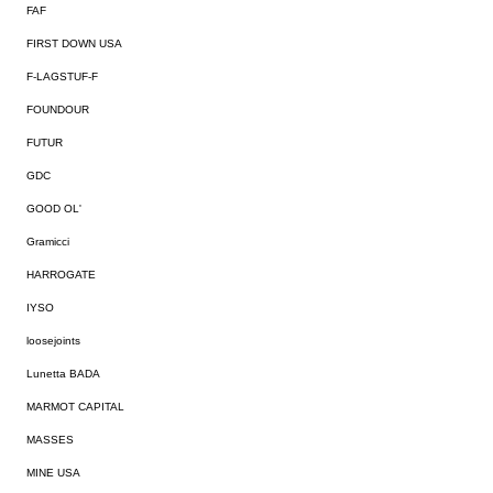
FAF
FIRST DOWN USA
F-LAGSTUF-F
FOUNDOUR
FUTUR
GDC
GOOD OL'
Gramicci
HARROGATE
IYSO
loosejoints
Lunetta BADA
MARMOT CAPITAL
MASSES
MINE USA