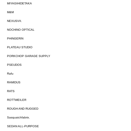
MIYAGIHIDETAKA
M&M
NEXUSVII.
NOCHINO OPTICAL
PHINGERIN
PLATEAU STUDIO
PORKCHOP GARAGE SUPPLY
PSEUDOS
Rafu
RAMIDUS
RATS
ROTTWEILER
ROUGH AND RUGGED
Sasquatchfabrix.
SEDAN ALL-PURPOSE